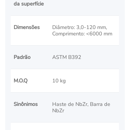
da superfície
Dimensões
Diâmetro: 3,0-120 mm,
Comprimento: <6000 mm
Padrão
ASTM B392
M.O.Q
10 kg
Sinônimos
Haste de NbZr, Barra de
NbZr