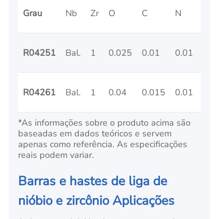
Grau
Nb
Zr
O
C
N
H
R04251
Bal.
1
0.025
0.01
0.01
0.0
R04261
Bal.
1
0.04
0.015
0.01
0.0
*As informações sobre o produto acima são
baseadas em dados teóricos e servem
apenas como referência. As especificações
reais podem variar.
Barras e hastes de liga de
nióbio e zircônio Aplicações