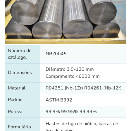
Número de
NBZ0045
catálogo.
Diâmetro 3,0-120 mm
Dimensões
Comprimento <6000 mm
Material
R04251 (Nb-1Zr) R04261 (Nb-1Zr)
Padrão
ASTM B392
Pureza
99.9% 99.95% 99.99%
Hastes de liga de nióbio, barras de
Formulário
liga de nióbio