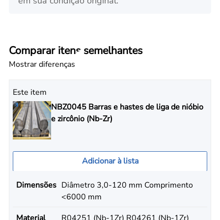
em sua condição original.
Comparar itens semelhantes
Mostrar diferenças
Este item
NBZ0045 Barras e hastes de liga de nióbio
e zircônio (Nb-Zr)
Adicionar à lista
Dimensões
Diâmetro 3,0-120 mm Comprimento
<6000 mm
Material
R04251 (Nb-1Zr) R04261 (Nb-1Zr)