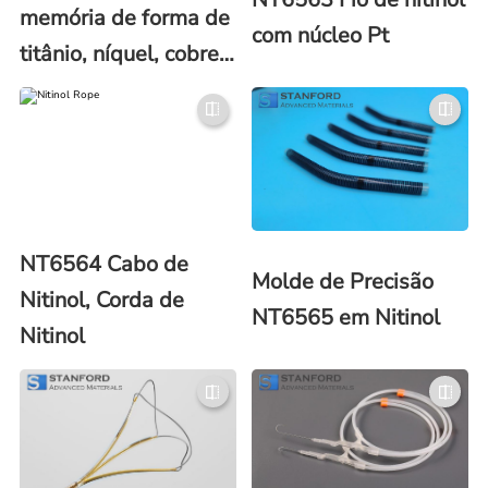
memória de forma de
com núcleo Pt
titânio, níquel, cobre
e nióbio (liga com
memória de forma de
Ti-Ni-Cu e Ti-Ni-Nb)
NT6564 Cabo de
Molde de Precisão
Nitinol, Corda de
NT6565 em Nitinol
Nitinol