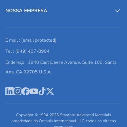
Entre em contato conosco
Metais refratários
NOSSA EMPRESA
Solicite um orçamento
Materiais cerâmicos
Sobre nós
E mail :
[email protected]
Lista de consultas
Elementos de terras raras
Promoções atuais
Tel : (949) 407-8904
Termos e Condições
Alvos de pulverização catódica
Notícias e blogs
Endereço : 1940 East Deere Avenue, Suite 100, Santa
Política de Privacidade
Ácido hialurônico
Estudos de caso
Ana, CA 92705 U.S.A.
Novos produtos
Ímãs de neodímio
Perfil da Empresa
Pó de ligas de alta entropia
Fichas de Dados de Segurança
Escreva para nós
Copyright © 1994-
2026
Stanford Advanced Materials
propriedade da Oceania International LLC, todos os direitos
reservados.