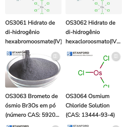
OS3061 Hidrato de
OS3062 Hidrato de
di-hidrogênio
di-hidrogênio
hexabromoosmate(IV)
hexacloroosmato(IV)
(CAS: 27057-71-2)
OS3063 Brometo de
OS3064 Osmium
ósmio Br3Os em pó
Chloride Solution
(número CAS: 59201-
(CAS: 13444-93-4)
51-3)