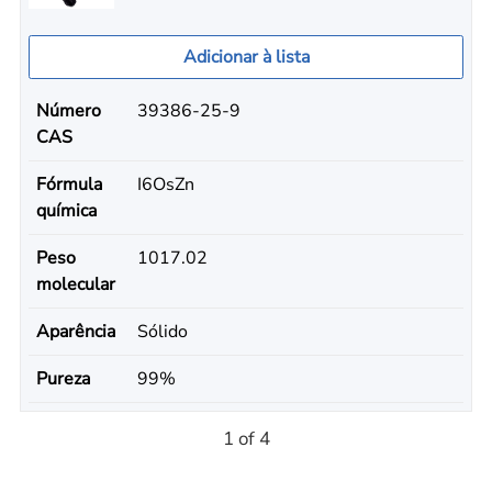
Adicionar à lista
Número
39386-25-9
CAS
Fórmula
I6OsZn
química
Peso
1017.02
molecular
Aparência
Sólido
Pureza
99%
1 of 4