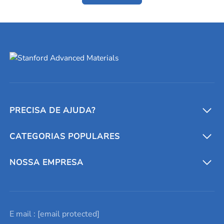
PRECISA DE AJUDA?
CATEGORIAS POPULARES
Conversores e calculadoras
Entre em contato conosco
Metais refratários
NOSSA EMPRESA
Solicite um orçamento
Materiais cerâmicos
Sobre nós
E mail :
[email protected]
Lista de consultas
Elementos de terras raras
Promoções atuais