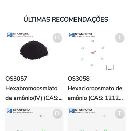
ÚLTIMAS RECOMENDAÇÕES
OS3057
OS3058
Hexabromoosmiato
Hexacloroosmato de
de amônio(IV) (CAS:
amônio (CAS: 12125-
24598-62-7)
08-5)