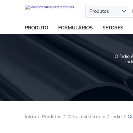
Produtos
PRODUTO
FORMULÁRIOS
SETORES
O índio 
índ
Início
Produtos
Metal não ferroso
Índio
Ou