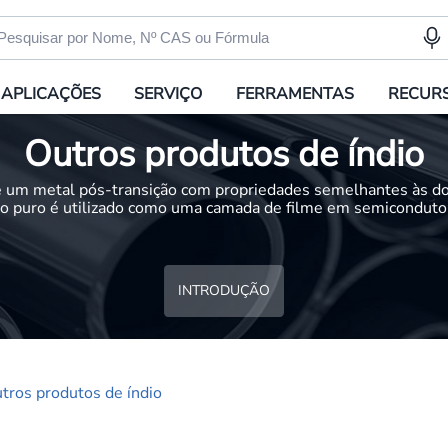
APLICAÇÕES
SERVIÇO
FERRAMENTAS
RECUR
Outros produtos de índio
é um metal pós-transição com propriedades semelhantes às do
io puro é utilizado como uma camada de filme em semiconduto
INTRODUÇÃO
tros produtos de índio