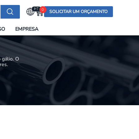
PT
0
SOLICITAR UM ORÇAMENTO
Selecionar a língua
SO
EMPRESA
English (US)
English (UK)
Española
 gálio. O
Deutsch
res.
Français
Italiano
日本語
Русский
한국어
Português
العربية