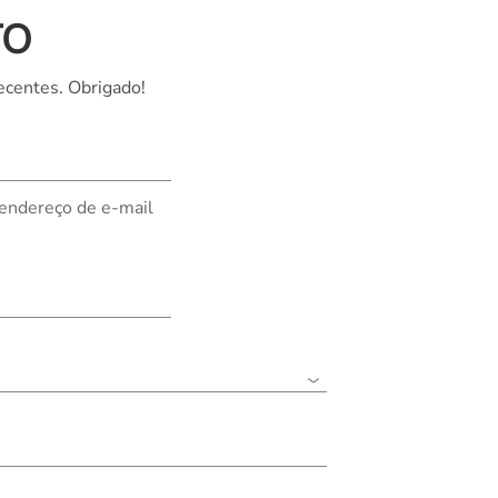
TO
Nederland
Polska
ecentes. Obrigado!
Sverige
भारत
 endereço de e-mail