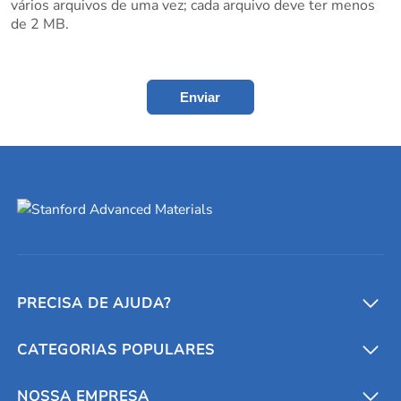
vários arquivos de uma vez; cada arquivo deve ter menos
de 2 MB.
Enviar
PRECISA DE AJUDA?
CATEGORIAS POPULARES
Conversores e calculadoras
Entre em contato conosco
Metais refratários
NOSSA EMPRESA