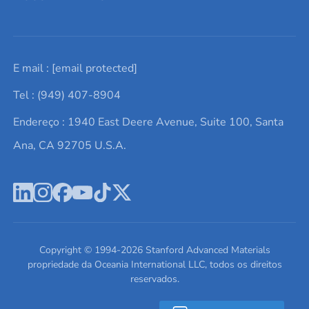
Solicite um orçamento
Materiais cerâmicos
Sobre nós
E mail :
[email protected]
Lista de consultas
Elementos de terras raras
Promoções atuais
Tel : (949) 407-8904
Termos e Condições
Alvos de pulverização catódica
Notícias e blogs
Endereço : 1940 East Deere Avenue, Suite 100, Santa
Política de Privacidade
Ácido hialurônico
Estudos de caso
Ana, CA 92705 U.S.A.
Novos produtos
Ímãs de neodímio
Perfil da Empresa
Pó de ligas de alta entropia
Fichas de Dados de Segurança
Escreva para nós
Copyright © 1994-
2026
Stanford Advanced Materials
propriedade da Oceania International LLC, todos os direitos
reservados.