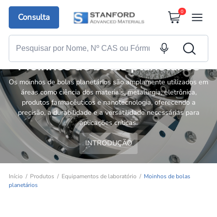
0
Consulta
Moinhos de bolas planetários
Os moinhos de bolas planetários são amplamente utilizados em
áreas como ciência dos materiais, metalurgia, eletrônica,
produtos farmacêuticos e nanotecnologia, oferecendo a
precisão, a durabilidade e a versatilidade necessárias para
aplicações críticas.
INTRODUÇÃO
Início
Produtos
Equipamentos de laboratório
Moinhos de bolas
planetários