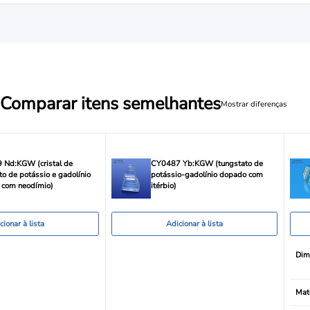
Comparar itens semelhantes
Mostrar diferenças
 Nd:KGW (cristal de
CY0487 Yb:KGW (tungstato de
to de potássio e gadolínio
potássio-gadolínio dopado com
 com neodímio)
itérbio)
cionar à lista
Adicionar à lista
Dim
Mate