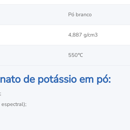
Pó branco
4,887 g/cm3
550℃
nato de potássio em pó:
;
 espectral);