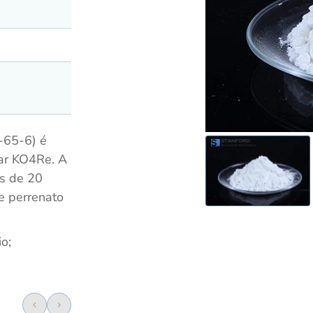
65-6) é
ar KO4Re. A
s de 20
e perrenato
o;