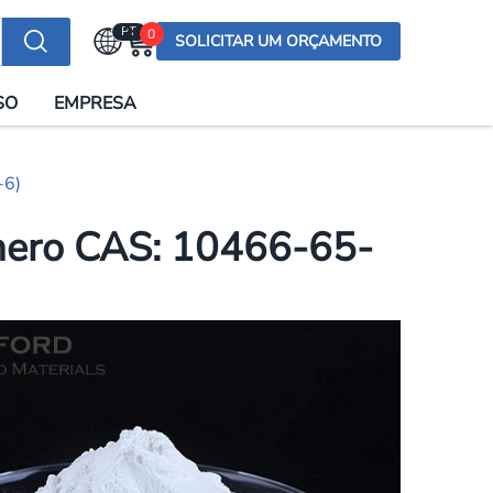
PT
0
SOLICITAR UM ORÇAMENTO
Selecionar a língua
SO
EMPRESA
English (US)
English (UK)
-6)
Española
Deutsch
mero CAS: 10466-65-
Français
Italiano
日本語
Русский
한국어
Português
العربية