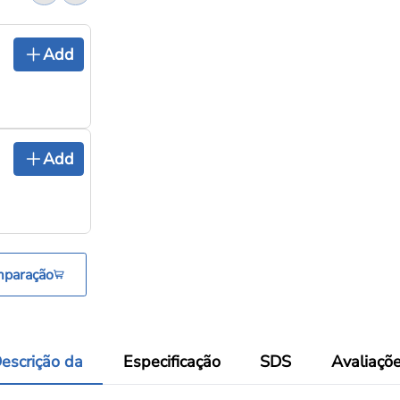
Add
Add
mparação
escrição da
Especificação
SDS
Avaliaçõ