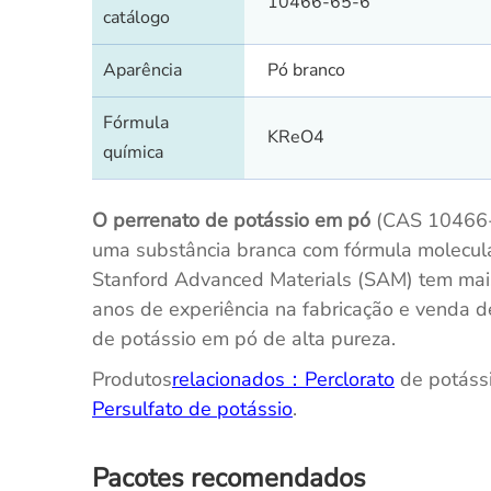
10466-65-6
catálogo
Aparência
Pó branco
Fórmula
KReO4
química
O perrenato de potássio em pó
(CAS 10466-
uma substância branca com fórmula molecul
Stanford Advanced Materials (SAM) tem mai
anos de experiência na fabricação e venda d
de potássio em pó de alta pureza.
Produtos
relacionados：Perclorato
de potássi
Persulfato de potássio
.
Pacotes recomendados