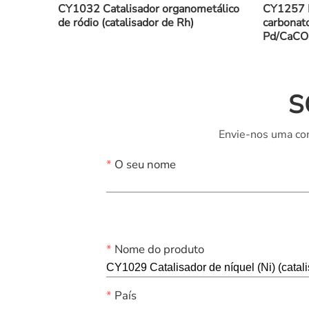
CY1032 Catalisador organometálico
CY1257 P
de ródio (catalisador de Rh)
carbonato
Pd/CaCO
S
Envie-nos uma con
*
O seu nome
*
Nome do produto
*
País