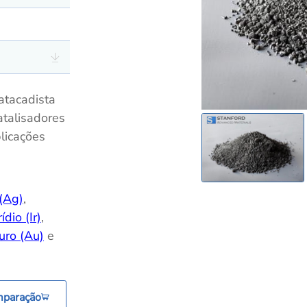
atacadista
atalisadores
licações
 (Ag)
,
ídio (Ir)
,
uro (Au)
e
mparação