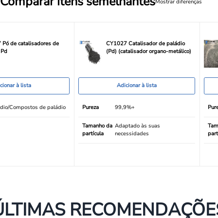
Comparar itens semelhantes
Mostrar diferenças
Pó de catalisadores de
CY1027 Catalisador de paládio
 Pd
(Pd) (catalisador organo-metálico)
cionar à lista
Adicionar à lista
dio/Compostos de paládio
Pureza
99,9%+
Pur
Tamanho da
Adaptado às suas
Tam
partícula
necessidades
part
ÚLTIMAS RECOMENDAÇÕE