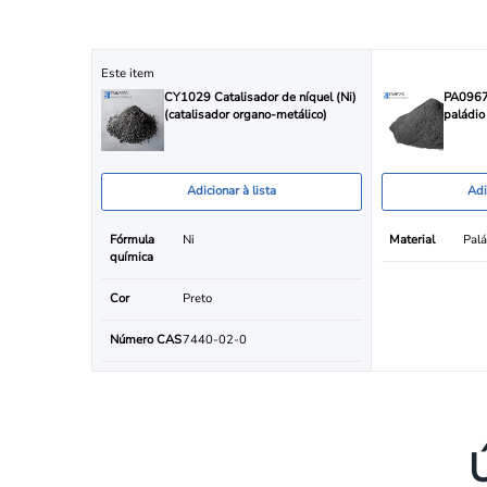
Este item
CY1029 Catalisador de níquel (Ni)
PA0967 
(catalisador organo-metálico)
paládio
Adicionar à lista
Adi
Fórmula
Ni
Material
Palá
química
Cor
Preto
Número CAS
7440-02-0