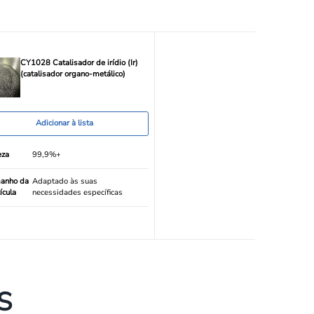
CY1028 Catalisador de irídio (Ir)
(catalisador organo-metálico)
Adicionar à lista
eza
99,9%+
anho da
Adaptado às suas
ícula
necessidades específicas
S