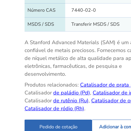
Número CAS
7440-02-0
MSDS / SDS
Transferir MSDS / SDS
A Stanford Advanced Materials (SAM) é um 
confiável de metais preciosos. Fornecemos c
de níquel metálico de alta qualidade para ap
eletrônicas, farmacêuticas, de pesquisa e
desenvolvimento.
Produtos relacionados:
Catalisador de prata
Catalisador
de paládio (Pd)
,
Catalisador de ir
Catalisador
de rutênio (Ru)
,
Catalisador de o
Catalisador de ródio (Rh)
.
Pedido de cotação
Adicionar à co