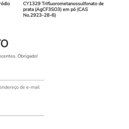
ródio
CY1329 Trifluorometanossulfonato de
prata (AgCF3SO3) em pó (CAS
No.2923-28-6)
TO
ecentes. Obrigado!
 endereço de e-mail