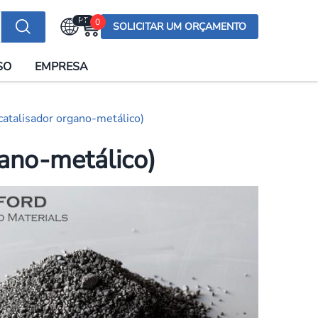
PT
0
SOLICITAR UM ORÇAMENTO
Selecionar a língua
SO
EMPRESA
English (US)
English (UK)
catalisador organo-metálico)
Española
Deutsch
gano-metálico)
Français
Italiano
日本語
Русский
한국어
Português
العربية