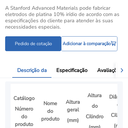
A Stanford Advanced Materials pode fabricar
eletrodos de platina 10% irídio de acordo com as
especificações do cliente para atender às suas
necessidades especiais.
Pedido de cotação
Adicionar à comparação
Descrição da
Especificação
Avaliações
Altura
Diâmetr
Catálogo
Altura
Nome
do
do
Número
geral
do
Cilindr
do
Cilindro
produto
(mm)
produto
(mm)
(mm)