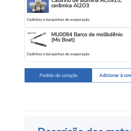
Cadinho de alumina AC0925,
cerâmica Al2O3
Cadinhos e barquinhas de evaporação
MU0084 Barco de molibdênio
(Mo Boat)
Cadinhos e barquinhas de evaporação
Pedido de cotação
Adicionar à co