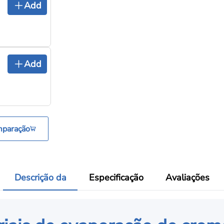
Cadinho de nitreto de boro
Add
pirolítico PBN0922, cadinhos 
Cadinhos e barquinhas de evaporação
WM0123 Barco de tungstênio
Add
(Barco de W de alta pureza)
Cadinhos e barquinhas de evaporação
mparação
Descrição da
Especificação
Avaliações