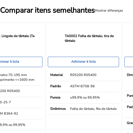
Comparar itens semelhantes
Mostrar diferenças
Lingote de tântalo (Ta
TA0002 Folha de tântalo, tira de
tântalo
cionar à lista
Adicionar à lista
metro 70-195 mm
Material
R05200 R05400
Dim
primento <=1600 mm
Padrão
ASTM B708-98
200 R05400
Pur
Pureza
≥99,9% ou 99,95%
0-25-7
Pad
Sinônimos
Folha de tântalo, fita de tântalo
M B364-92
Gra
9,9% ou 99,95%