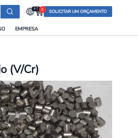
PT
0
SOLICITAR UM ORÇAMENTO
Selecionar a língua
SO
EMPRESA
English (US)
English (UK)
Española
Deutsch
o (V/Cr)
Français
Italiano
日本語
Русский
한국어
Português
العربية