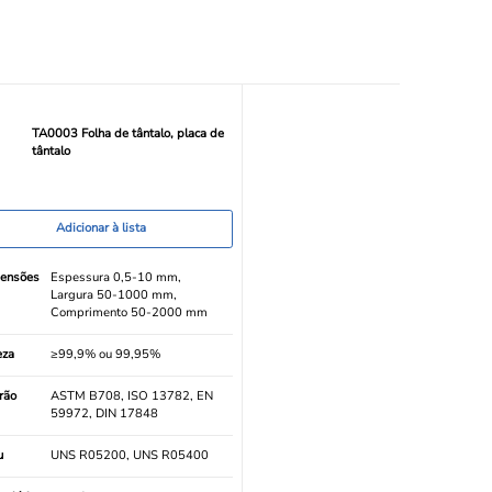
TA0003 Folha de tântalo, placa de
tântalo
Adicionar à lista
ensões
Espessura 0,5-10 mm,
Largura 50-1000 mm,
Comprimento 50-2000 mm
eza
≥99,9% ou 99,95%
rão
ASTM B708, ISO 13782, EN
59972, DIN 17848
u
UNS R05200, UNS R05400