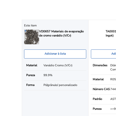
Este item
VD0657 Materiais de evaporação
TA0001 
de cromo vanádio (V/Cr)
Ingot)
Adicionar à lista
Adi
Material
Vanádio Cromo (V/Cr)
Dimensões
Diâ
Com
Pureza
99.9%
Material
R05
Forma
Pó/grânulo/ personalizado
Número CAS
744
Padrão
AST
Pureza
>=9