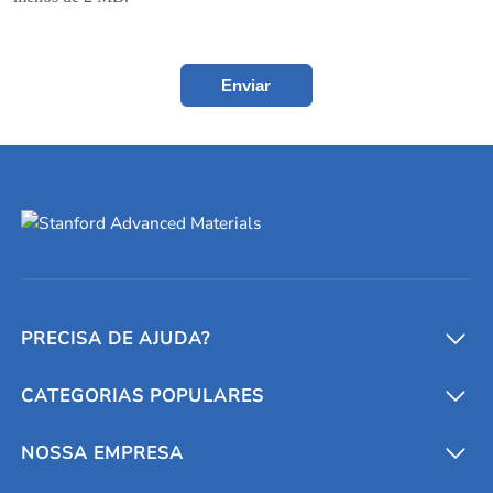
Enviar
PRECISA DE AJUDA?
CATEGORIAS POPULARES
Conversores e calculadoras
Entre em contato conosco
Metais refratários
NOSSA EMPRESA