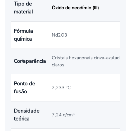
Tipo de
Óxido de neodímio (III)
material
Fórmula
Nd2O3
química
Cristais hexagonais cinza-azulados
Cor/aparência
claros
Ponto de
2,233 °C
fusão
Densidade
7,24 g/cm³
teórica