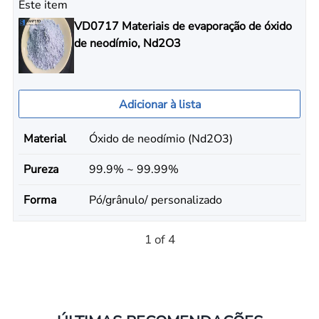
Este item
VD0717 Materiais de evaporação de óxido
de neodímio, Nd2O3
Adicionar à lista
Material
Óxido de neodímio (Nd2O3)
Pureza
99.9% ~ 99.99%
Forma
Pó/grânulo/ personalizado
1 of 4