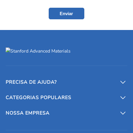
Enviar
PRECISA DE AJUDA?
CATEGORIAS POPULARES
Conversores e calculadoras
Entre em contato conosco
Metais refratários
NOSSA EMPRESA
Solicite um orçamento
Materiais cerâmicos
Sobre nós