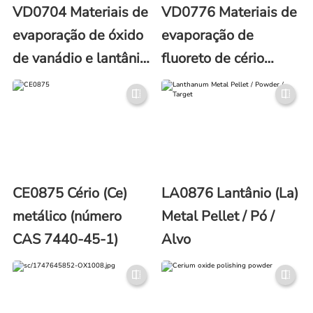
VD0704 Materiais de
VD0776 Materiais de
evaporação de óxido
evaporação de
de vanádio e lantânio
fluoreto de cério
(LaVO3)
(CeF3)
CE0875 Cério (Ce)
LA0876 Lantânio (La)
metálico (número
Metal Pellet / Pó /
CAS 7440-45-1)
Alvo