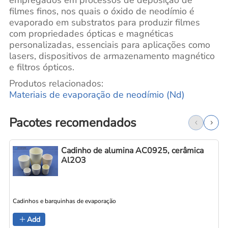
empregados em processos de deposição de
filmes finos, nos quais o óxido de neodímio é
evaporado em substratos para produzir filmes
com propriedades ópticas e magnéticas
personalizadas, essenciais para aplicações como
lasers, dispositivos de armazenamento magnético
e filtros ópticos.
Produtos relacionados:
Materiais de evaporação de neodímio (Nd)
Pacotes recomendados
Cadinho de alumina AC0925, cerâmica
Al2O3
Cadinhos e barquinhas de evaporação
C
Add