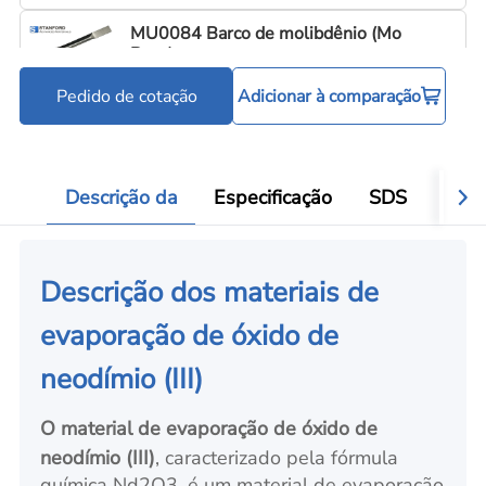
MU0084 Barco de molibdênio (Mo
Boat)
Pedido de cotação
Adicionar à comparação
Cadinhos e barquinhas de evaporação
C
Add
Descrição da
Especificação
SDS
Aval
Descrição dos materiais de
evaporação de óxido de
neodímio (III)
O material de evaporação de óxido de
neodímio (III)
, caracterizado pela fórmula
química Nd2O3, é um material de evaporação