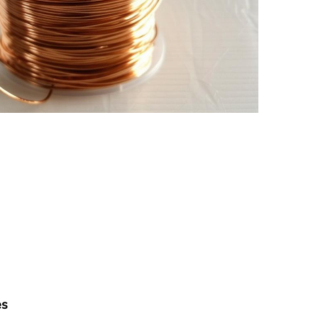
Nederland
Polska
Sverige
भारत
es