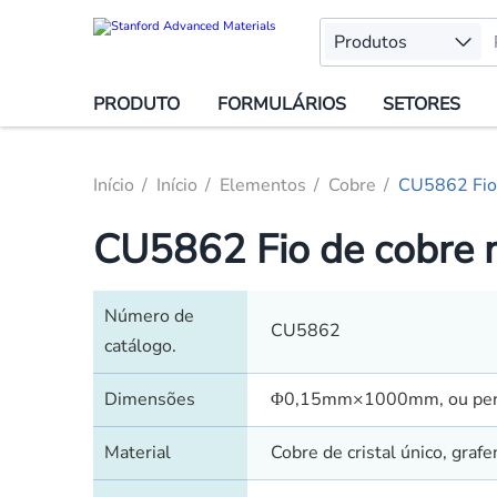
Produtos
PRODUTO
FORMULÁRIOS
SETORES
Início
Início
Elementos
Cobre
CU5862 Fio 
CU5862 Fio de cobre m
Número de
CU5862
catálogo.
Dimensões
Φ0,15mm×1000mm, ou pers
Material
Cobre de cristal único, grafe