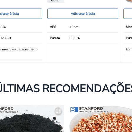
cionar à lista
Adicionar à lista
.9%
APS
40nm
Mate
0-50-8
Pureza
99.9%
Pur
 mesh, ou personalizado
For
ÚLTIMAS RECOMENDAÇÕE