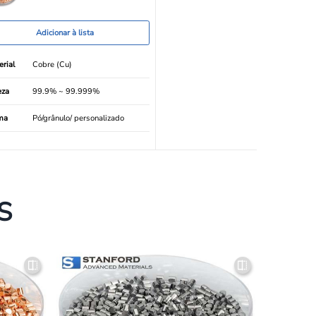
Adicionar à lista
rial
Cobre (Cu)
eza
99.9% ~ 99.999%
ma
Pó/grânulo/ personalizado
S