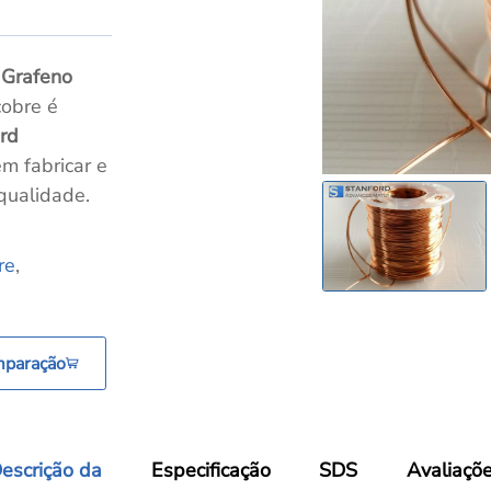
Grafeno
cobre é
rd
m fabricar e
 qualidade.
re
,
mparação
escrição da
Especificação
SDS
Avaliaçõ