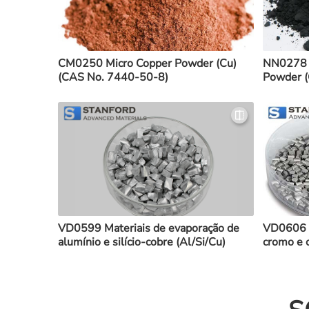
CM0250 Micro Copper Powder (Cu)
NN0278 
(CAS No. 7440-50-8)
Powder 
VD0599 Materiais de evaporação de
VD0606 M
alumínio e silício-cobre (Al/Si/Cu)
cromo e 