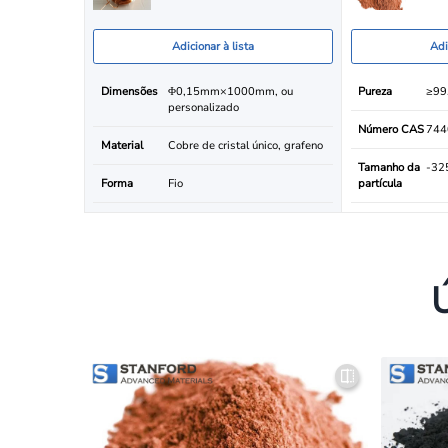
Adicionar à lista
Adi
Dimensões
Φ0,15mm×1000mm, ou
Pureza
≥99
personalizado
Número CAS
744
Material
Cobre de cristal único, grafeno
Tamanho da
-325
Forma
Fio
partícula