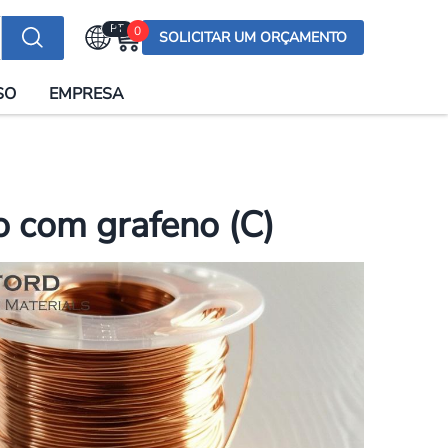
PT
0
SOLICITAR UM ORÇAMENTO
Selecionar a língua
SO
EMPRESA
English (US)
English (UK)
Española
Deutsch
o com grafeno (C)
Français
Italiano
日本語
Русский
한국어
Português
العربية