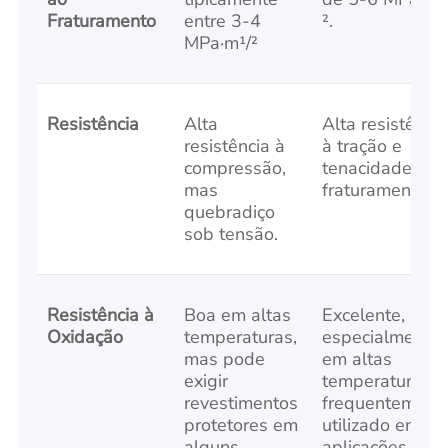
Fraturamento
entre 3-4
².
MPa·m¹/²
Resistência
Alta
Alta resistência
resistência à
à tração e
compressão,
tenacidade ao
mas
fraturamento.
quebradiço
sob tensão.
Resistência à
Boa em altas
Excelente,
Oxidação
temperaturas,
especialmente
mas pode
em altas
exigir
temperaturas;
revestimentos
frequentement
protetores em
utilizado em
alguns
aplicações de