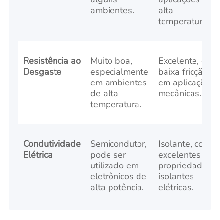
ambientes.
alta
temperatura.
Resistência ao
Muito boa,
Excelente, com
Desgaste
especialmente
baixa fricção
em ambientes
em aplicações
de alta
mecânicas.
temperatura.
Condutividade
Semicondutor,
Isolante, com
Elétrica
pode ser
excelentes
utilizado em
propriedades
eletrônicos de
isolantes
alta potência.
elétricas.