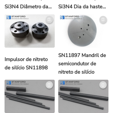
Si3N4 Diâmetro da
Si3N4 Dia da haste
haste 25 mm
10 mm
SN11897 Mandril de
Impulsor de nitreto
semicondutor de
de silício SN11898
nitreto de silício