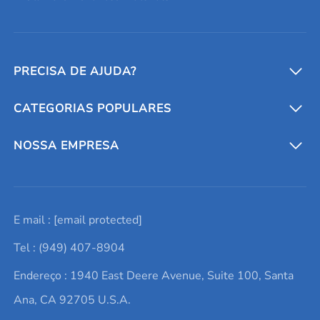
PRECISA DE AJUDA?
CATEGORIAS POPULARES
Conversores e calculadoras
Entre em contato conosco
Metais refratários
NOSSA EMPRESA
Solicite um orçamento
Materiais cerâmicos
Sobre nós
E mail :
[email protected]
Lista de consultas
Elementos de terras raras
Promoções atuais
Tel : (949) 407-8904
Termos e Condições
Alvos de pulverização catódica
Notícias e blogs
Endereço : 1940 East Deere Avenue, Suite 100, Santa
Política de Privacidade
Ácido hialurônico
Estudos de caso
Ana, CA 92705 U.S.A.