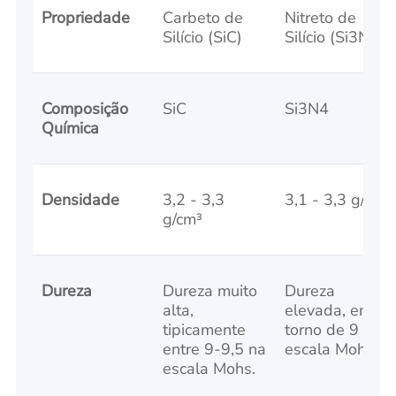
Propriedade
Carbeto de
Nitreto de
Silício (SiC)
Silício (Si3N4)
Composição
SiC
Si3N4
Química
Densidade
3,2 - 3,3
3,1 - 3,3 g/cm³
g/cm³
Dureza
Dureza muito
Dureza
alta,
elevada, em
tipicamente
torno de 9 na
entre 9-9,5 na
escala Mohs.
escala Mohs.