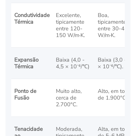
Condutividade
Excelente,
Boa,
Térmica
tipicamente
tipicamente
entre 120-
entre 30-40
150 W/m·K.
W/m·K.
Expansão
Baixa (4,0 -
Baixa (3,0 - 4,0
Térmica
4,5 × 10⁻⁶/℃)
× 10⁻⁶/℃).
Ponto de
Muito alto,
Alto, em torno
Fusão
cerca de
de 1.900°C.
2.700°C.
Tenacidade
Moderada,
Alta, em torno
ao
tipicamente
de 5-6 MPa·m¹