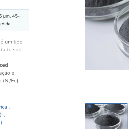
5 μm, 45-
edida
é um tipo
idade sob
nced
cação e
 (Ni/Fe)
rica
，
)
，
)