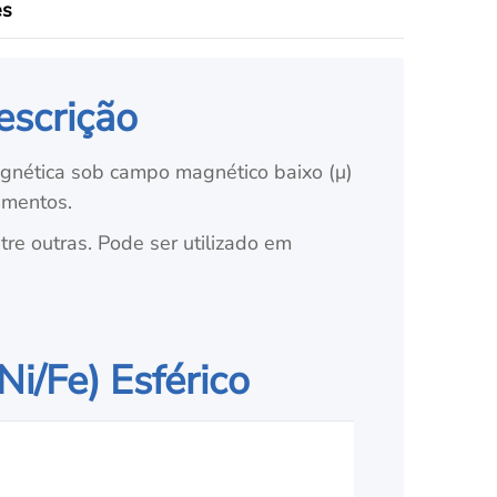
es
escrição
gnética sob campo magnético baixo (μ)
ementos.
ntre outras. Pode ser utilizado em
Ni/Fe) Esférico