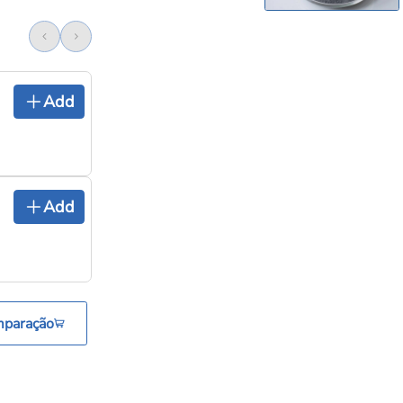
Add
Add
mparação