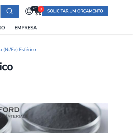
PT
0
SOLICITAR UM ORÇAMENTO
Selecionar a língua
SO
EMPRESA
English (US)
English (UK)
(Ni/Fe) Esférico
Española
Deutsch
ico
Français
Italiano
日本語
Русский
한국어
Português
العربية