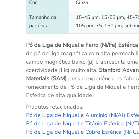
Cor
Cinza
Tamanho da
15-45 μm, 15-53 μm, 45-7
partícula
105 μm, 75-150 μm, sob m
Pó de Liga de Níquel e Ferro (Ni/Fe) Esférica
de pó de liga magnética com alta permeabil
campo magnético baixo (μ) e apresenta uma
coercividade (Hc) muito alta.
Stanford Adva
Materials (SAM)
possui experiência na fabri
fornecimento de Pó de Liga de Níquel e Ferro
Esférica de alta qualidade.
Produtos relacionados:
Pó de Liga de Níquel e Alumínio (Ni/Al) Esfé
Pó de Liga de Níquel e Titânio Esférica (Ni/Ti
Pó de Liga de Níquel e Cobre Esférica (Ni-Cu