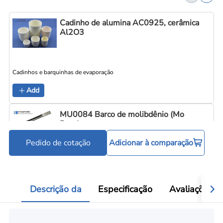
Cadinho de alumina AC0925, cerâmica
Al2O3
Cadinhos e barquinhas de evaporação
C
Add
MU0084 Barco de molibdênio (Mo
Boat)
Pedido de cotação
Adicionar à comparação
Cadinhos e barquinhas de evaporação
C
Add
Descrição da
Especificação
Avaliações