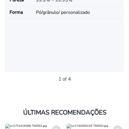
Pureza
99.9% ~ 99.95%
Forma
Pó/grânulo/ personalizado
1 of 4
ÚLTIMAS RECOMENDAÇÕES