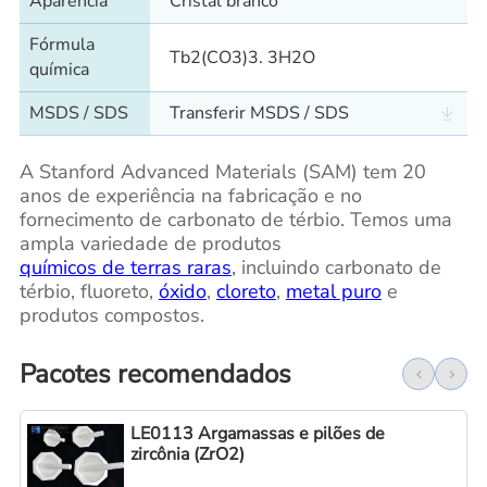
Aparência
Cristal branco
Fórmula
Tb2(CO3)3. 3H2O
química
MSDS / SDS
Transferir MSDS / SDS
A Stanford Advanced Materials (SAM) tem 20
anos de experiência na fabricação e no
fornecimento de carbonato de térbio. Temos uma
ampla variedade de produtos
químicos de terras raras
, incluindo carbonato de
térbio, fluoreto,
óxido
,
cloreto
,
metal puro
e
produtos compostos.
Pacotes recomendados
LE0113 Argamassas e pilões de
zircônia (ZrO2)