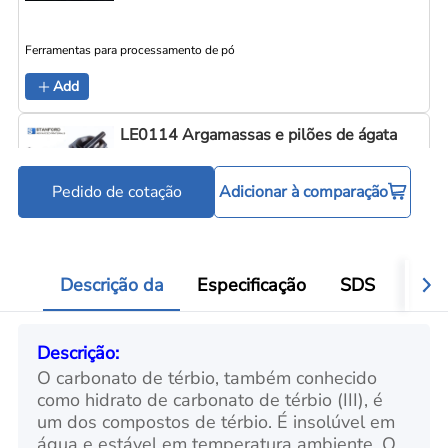
Ferramentas para processamento de pó
Add
LE0114 Argamassas e pilões de ágata
Pedido de cotação
Adicionar à comparação
Ferramentas para processamento de pó
Add
Descrição da
Especificação
SDS
Aval
Descrição:
O carbonato de térbio, também conhecido
como hidrato de carbonato de térbio (III), é
um dos compostos de térbio. É insolúvel em
água e estável em temperatura ambiente. O