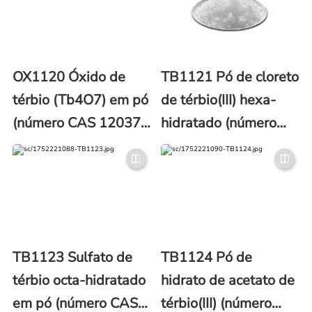
OX1120 Óxido de
TB1121 Pó de cloreto
térbio (Tb4O7) em pó
de térbio(III) hexa-
(número CAS 12037-
hidratado (número
01-3)
CAS 13798-24-8)
TB1123 Sulfato de
TB1124 Pó de
térbio octa-hidratado
hidrato de acetato de
em pó (número CAS
térbio(III) (número