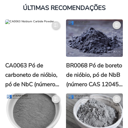
ÚLTIMAS RECOMENDAÇÕES
CA0063 Pó de
BR0068 Pó de boreto
carboneto de nióbio,
de nióbio, pó de NbB
pó de NbC (número
(número CAS 12045-
CAS 12069-94-2)
19-1)