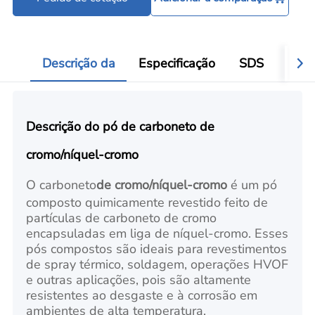
Ferramentas para processamento de pó
Add
Descrição da
Especificação
SDS
Aval
Descrição do pó de carboneto de
cromo/níquel-cromo
O carboneto
de cromo/níquel-cromo
é um pó
composto quimicamente revestido feito de
partículas de carboneto de cromo
encapsuladas em liga de níquel-cromo. Esses
pós compostos são ideais para revestimentos
de spray térmico, soldagem, operações HVOF
e outras aplicações, pois são altamente
resistentes ao desgaste e à corrosão em
ambientes de alta temperatura.