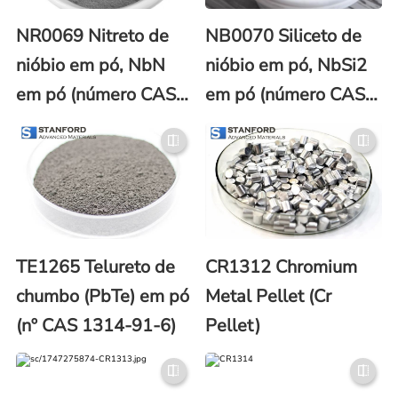
NR0069 Nitreto de
NB0070 Siliceto de
nióbio em pó, NbN
nióbio em pó, NbSi2
em pó (número CAS
em pó (número CAS
24621-21-4)
12034-80-9)
TE1265 Telureto de
CR1312 Chromium
chumbo (PbTe) em pó
Metal Pellet (Cr
(nº CAS 1314-91-6)
Pellet)