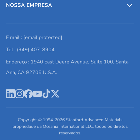
Entre em contato conosco
Metais refratários
NOSSA EMPRESA
Solicite um orçamento
Materiais cerâmicos
Sobre nós
E mail :
[email protected]
Lista de consultas
Elementos de terras raras
Promoções atuais
Tel : (949) 407-8904
Termos e Condições
Alvos de pulverização catódica
Notícias e blogs
Endereço : 1940 East Deere Avenue, Suite 100, Santa
Política de Privacidade
Ácido hialurônico
Estudos de caso
Ana, CA 92705 U.S.A.
Novos produtos
Ímãs de neodímio
Perfil da Empresa
Pó de ligas de alta entropia
Fichas de Dados de Segurança
Escreva para nós
Copyright © 1994-
2026
Stanford Advanced Materials
propriedade da Oceania International LLC, todos os direitos
reservados.