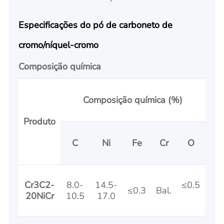
Especificações do pó de carboneto de
cromo/níquel-cromo
Composição química
Composição química (%)
Produto
C
Ni
Fe
Cr
O
Cr3C2-
8.0-
14.5-
≤0.5
≤0.3
Bal.
20NiCr
10.5
17.0