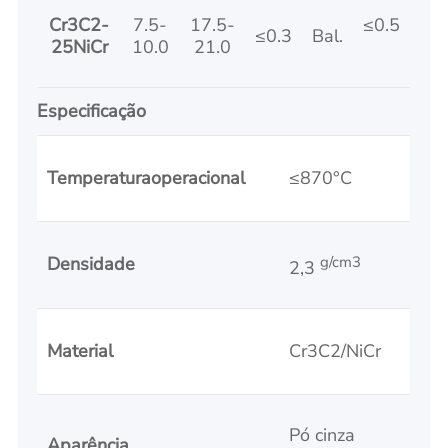
Cr3C2-
7.5-
17.5-
≤0.5
≤0.3
Bal.
25NiCr
10.0
21.0
Especificação
Temperatura
operacional
≤870°C
Densidade
g/cm3
2,3
Material
Cr3C2/NiCr
Pó cinza
Aparência