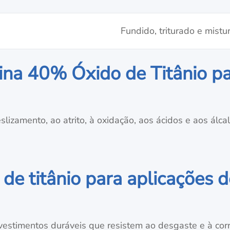
Fundido, triturado e mistu
na 40% Óxido de Titânio pa
lizamento, ao atrito, à oxidação, aos ácidos e aos álcal
e titânio para aplicações d
revestimentos duráveis que resistem ao desgaste e à cor