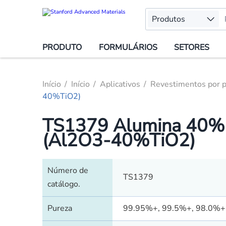
Produtos
PRODUTO
FORMULÁRIOS
SETORES
Início
Início
Aplicativos
Revestimentos por p
40%TiO2)
TS1379 Alumina 40% Ó
(Al2O3-40%TiO2)
Número de
TS1379
catálogo.
Pureza
99.95%+, 99.5%+, 98.0%+