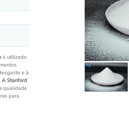
o
é utilizado
timentos
desgaste e à
.
A Stanford
a qualidade
nio para