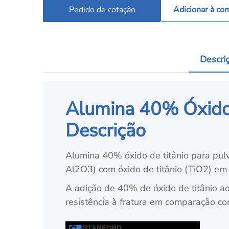
Pedido de cotação
Adicionar à co
Descri
Alumina 40% Óxido 
Descrição
Alumina 40% óxido de titânio para pulv
Al2O3) com óxido de titânio (TiO2) em
A adição de 40% de óxido de titânio a
resistência à fratura em comparação co