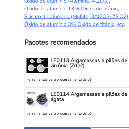
Óxido de alumínio (Alumina, Al2O3)
,
Óxido de alumínio 13% Óxido de titânio
,
Silicato de alumínio (Mullite, 3Al2O3-2SiO2)
Óxido de alumínio 3% Óxido de titânio
,
etc
.
Pacotes recomendados
LE0113 Argamassas e pilões de
zircônia (ZrO2)
Ferramentas para processamento de pó
LE0114 Argamassas e pilões de
ágata
Ferramentas para processamento de pó