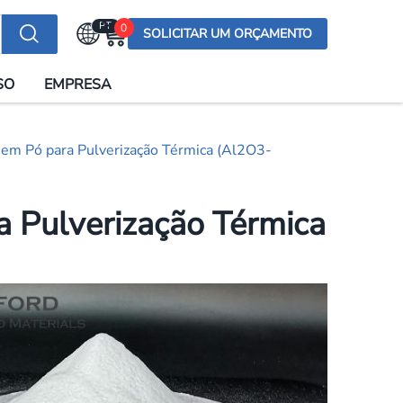
PT
0
SOLICITAR UM ORÇAMENTO
Selecionar a língua
SO
EMPRESA
English (US)
English (UK)
em Pó para Pulverização Térmica (Al2O3-
Española
Deutsch
 Pulverização Térmica
Français
Italiano
日本語
Русский
한국어
Português
العربية