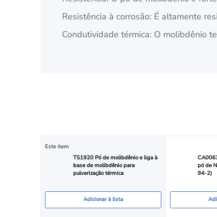
Resistência à corrosão: É altamente re
Condutividade térmica: O molibdênio te
Este item
TS1920 Pó de molibdênio e liga à
CA0063 
base de molibdênio para
pó de 
pulverização térmica
94-2)
Adicionar à lista
Adi