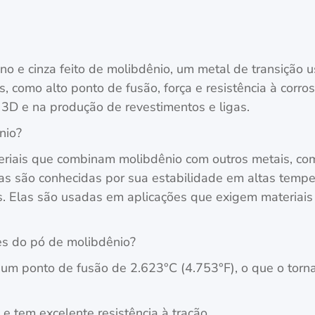
no e cinza feito de molibdênio, um metal de transição u
, como alto ponto de fusão, força e resistência à corr
3D e na produção de revestimentos e ligas.
nio?
eriais que combinam molibdênio com outros metais, como
as são conhecidas por sua estabilidade em altas temper
s. Elas são usadas em aplicações que exigem materiai
es do pó de molibdênio?
um ponto de fusão de 2.623°C (4.753°F), o que o torna
 e tem excelente resistência à tração.