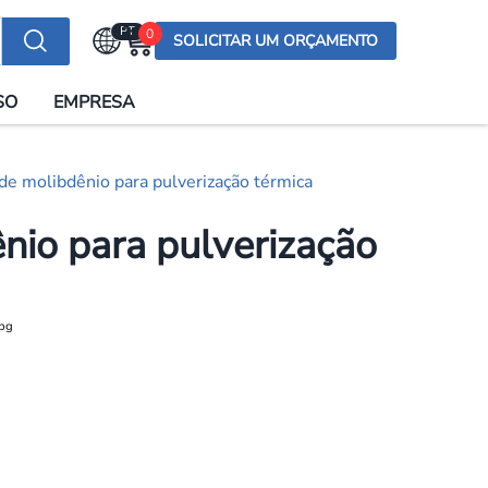
PT
0
SOLICITAR UM ORÇAMENTO
Selecionar a língua
SO
EMPRESA
English (US)
English (UK)
de molibdênio para pulverização térmica
Española
Deutsch
nio para pulverização
Français
Italiano
日本語
Русский
한국어
Português
العربية