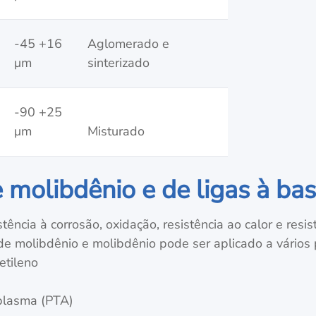
-45 +16
Aglomerado e
μm
sinterizado
-90 +25
μm
Misturado
 molibdênio e de ligas à ba
ncia à corrosão, oxidação, resistência ao calor e resi
de molibdênio e molibdênio pode ser aplicado a vários 
etileno
 plasma (PTA)