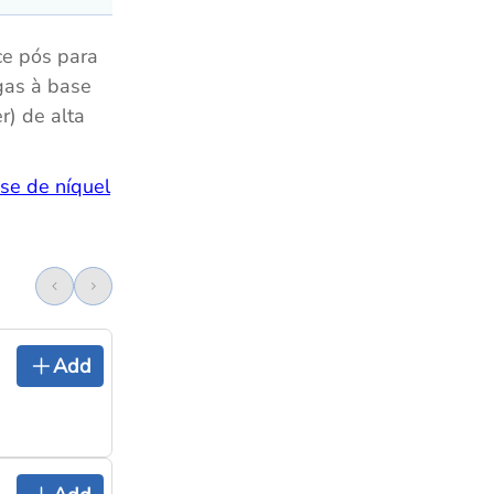
ce pós para
igas à base
) de alta
ase de níquel
Add