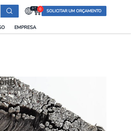
PT
0
SOLICITAR UM ORÇAMENTO
Selecionar a língua
SO
EMPRESA
English (US)
English (UK)
Española
Deutsch
Français
Italiano
日本語
Русский
한국어
Português
العربية