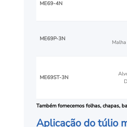
ME69-4N
ME69P-3N
Malha 
Alv
ME69ST-3N
D
Também fornecemos folhas, chapas, barra
Aplicação do túlio 