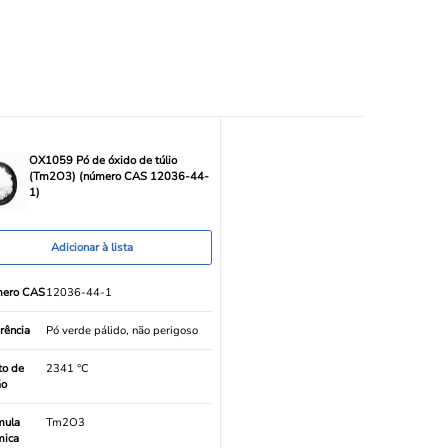
OX1059 Pó de óxido de túlio
(Tm2O3) (número CAS 12036-44-
1)
Adicionar à lista
ero CAS
12036-44-1
rência
Pó verde pálido, não perigoso
to de
2341 °C
ão
mula
Tm2O3
mica