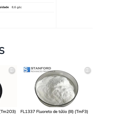
sidade
8,6 g/cc
S
 (Tm2O3)
FL1337 Fluoreto de túlio (III) (TmF3)