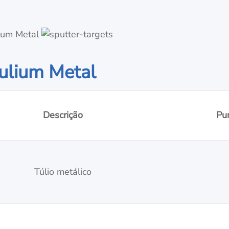
hulium Metal
Descrição
Pu
Túlio metálico