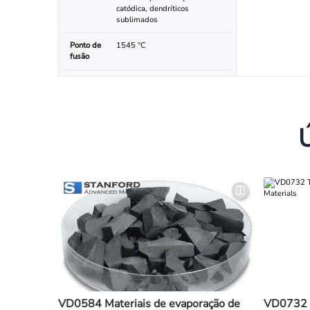
catódica, dendríticos
sublimados
Ponto de
1545 °C
fusão
VD0584 Materiais de evaporação de
VD0732 M