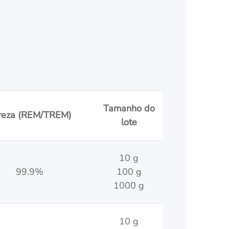
Tamanho do
reza (REM/TREM)
lote
10 g
99.9%
100 g
1000 g
10 g