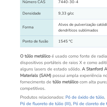
Número CAS
7440-30-4
Densidade
9,33 g/cc
Alvos de pulverização catódi
Forma
dendríticos sublimados
Ponto de fusão
1545 °C
O túlio metálico
é usado como fonte de radi
dispositivos portáteis de raios X e como adit
alguns lasers de estado sólido.
A Stanford 
Materials (SAM)
possui ampla experiência n
fornecimento de
túlio metálico
com alta pure
competitivos.
Produtos relacionados:
Pó de óxido de túlio
,
Pó de fluoreto de túlio (III)
,
Pó de cloreto de t