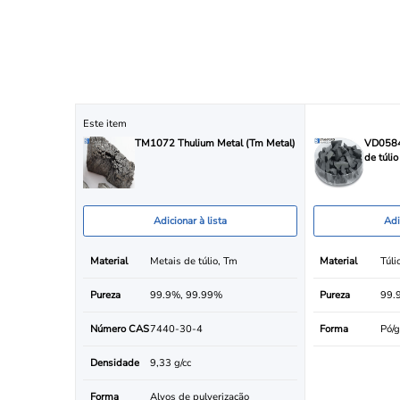
Este item
TM1072 Thulium Metal (Tm Metal)
VD0584
de túli
Adicionar à lista
Adi
Material
Metais de túlio, Tm
Material
Túli
Pureza
99.9%, 99.99%
Pureza
99.
Número CAS
7440-30-4
Forma
Pó/g
Densidade
9,33 g/cc
Forma
Alvos de pulverização