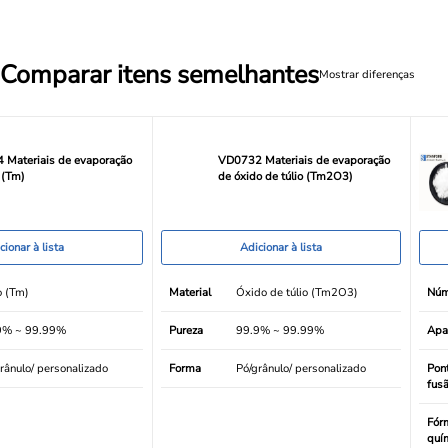
Comparar itens semelhantes
Mostrar diferenças
 Materiais de evaporação
VD0732 Materiais de evaporação
o (Tm)
de óxido de túlio (Tm2O3)
cionar à lista
Adicionar à lista
o (Tm)
Material
Óxido de túlio (Tm2O3)
Núm
9% ~ 99.99%
Pureza
99.9% ~ 99.99%
Apa
rânulo/ personalizado
Forma
Pó/grânulo/ personalizado
Pon
fus
Fór
quí