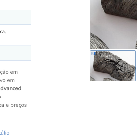
ca,
ação em
ivo em
Advanced
o
za e preços
úlio