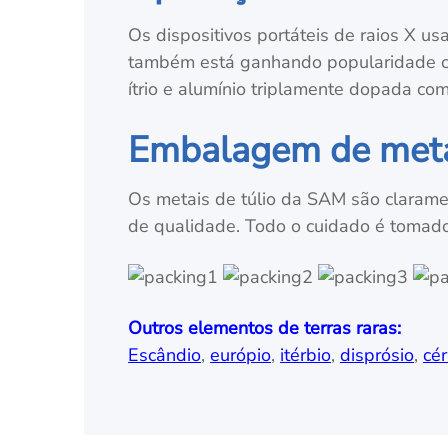
Os dispositivos portáteis de raios X u
também está ganhando popularidade com
ítrio e alumínio triplamente dopada com
Embalagem de metal
Os metais de túlio da SAM são claramen
de qualidade. Todo o cuidado é tomado
Outros elementos de terras raras:
Escândio
,
európio
,
itérbio
,
disprósio
,
cér