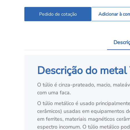
Pedido de cotação
Adicionar à co
Descri
Descrição do metal
O túlio é cinza-prateado, macio, maleá
com uma faca.
O túlio metálico é usado principalment
cerâmicos) usadas em equipamentos de 
em ferrites, materiais magnéticos cer
espectro incomum. O túlio metálico pode