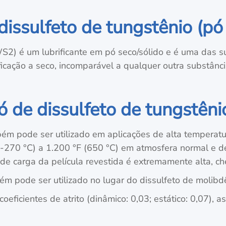
dissulfeto de tungstênio (p
S2) é um lubrificante em pó seco/sólido e é uma das su
cação a seco, incomparável a qualquer outra substância,
pó de dissulfeto de tungstên
m pode ser utilizado em aplicações de alta temperatur
(-270 °C) a 1.200 °F (650 °C) em atmosfera normal e d
de carga da película revestida é extremamente alta, c
m pode ser utilizado no lugar do dissulfeto de molibd
icientes de atrito (dinâmico: 0,03; estático: 0,07), a