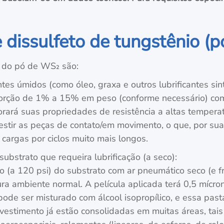
 dissulfeto de tungstênio (
o do pó de WS₂ são:
es úmidos (como óleo, graxa e outros lubrificantes sint
rção de 1% a 15% em peso (conforme necessário) com 
rará suas propriedades de resistência a altas tempera
stir as peças de contato/em movimento, o que, por sua 
 cargas por ciclos muito mais longos.
bstrato que requeira lubrificação (a seco):
o (a 120 psi) do substrato com ar pneumático seco (e f
ura ambiente normal. A película aplicada terá 0,5 míc
pode ser misturado com álcool isopropílico, e essa past
evestimento já estão consolidadas em muitas áreas, ta