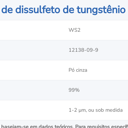
 de dissulfeto de tungstênio
WS2
12138-09-9
Pó cinza
99%
1-2 μm, ou sob medida
baseiam-se em dados teóricos. Para requisitos específ