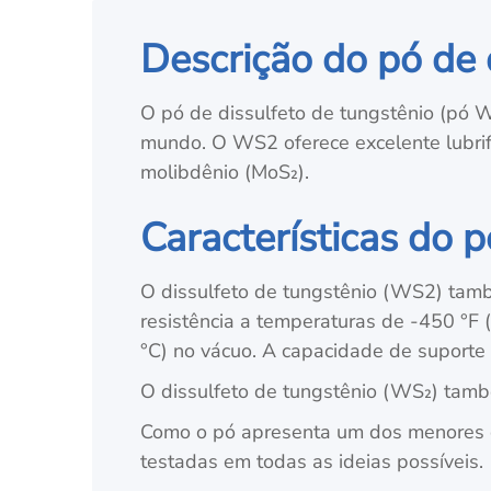
Descrição do pó de 
O pó de dissulfeto de tungstênio (pó W
mundo. O WS2 oferece excelente lubrifi
molibdênio (MoS₂).
Características do 
O dissulfeto de tungstênio (WS2) també
resistência a temperaturas de -450 °F 
°C) no vácuo. A capacidade de suporte 
O dissulfeto de tungstênio (WS₂) també
Como o pó apresenta um dos menores coef
testadas em todas as ideias possíveis.