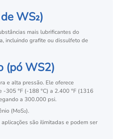
ó de WS₂)
bstâncias mais lubrificantes do
 incluindo grafite ou dissulfeto de
io (pó WS2)
a e alta pressão. Ele oferece
e -305 °F (-188 °C) a 2.400 °F (1316
hegando a 300.000 psi.
ênio (MoS₂).
s aplicações são ilimitadas e podem ser