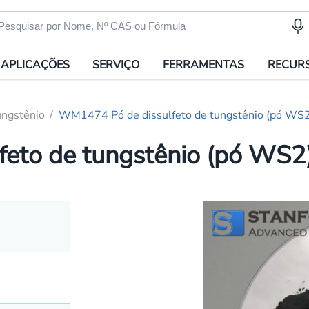
APLICAÇÕES
SERVIÇO
FERRAMENTAS
RECUR
ungstênio
WM1474 Pó de dissulfeto de tungstênio (pó WS
eto de tungstênio (pó WS