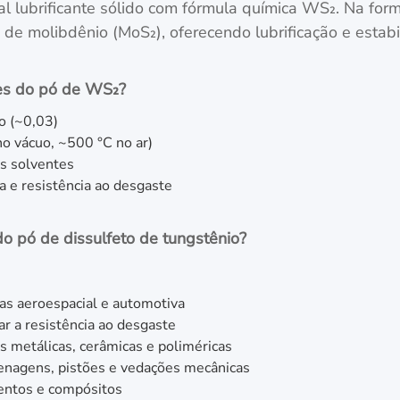
al lubrificante sólido com fórmula química WS₂. Na for
o de molibdênio (MoS₂), oferecendo lubrificação e esta
des do pó de WS₂?
o (~0,03)
no vácuo, ~500 °C no ar)
os solventes
a e resistência ao desgaste
do pó de dissulfeto de tungstênio?
rias aeroespacial e automotiva
ar a resistência ao desgaste
s metálicas, cerâmicas e poliméricas
renagens, pistões e vedações mecânicas
mentos e compósitos