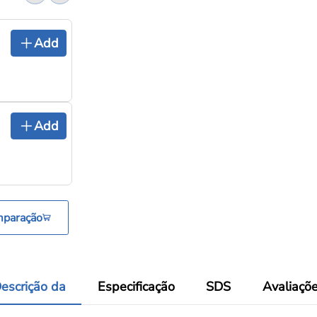
Add
Add
mparação
escrição da
Especificação
SDS
Avaliaçõ