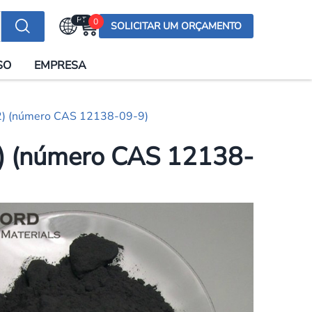
PT
0
SOLICITAR UM ORÇAMENTO
Selecionar a língua
SO
EMPRESA
English (US)
English (UK)
2) (número CAS 12138-09-9)
Española
Deutsch
2) (número CAS 12138-
Français
Italiano
日本語
Русский
한국어
Português
العربية