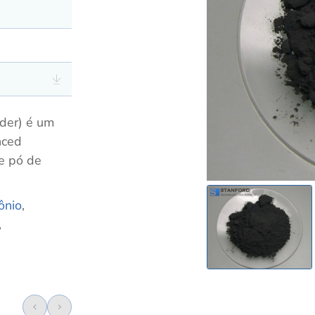
der) é um
nced
e pó de
ônio
,
,