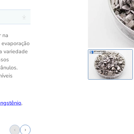
r na
e evaporação
a variedade
ssos
ânulos.
íveis
ngstênio
,