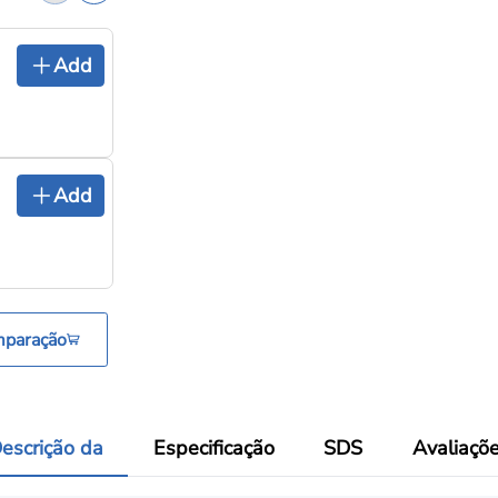
Cadinho de nitreto de boro
Add
pirolítico PBN0922, cadinhos 
Cadinhos e barquinhas de evaporação
WM0123 Barco de tungstênio
Add
(Barco de W de alta pureza)
Cadinhos e barquinhas de evaporação
mparação
escrição da
Especificação
SDS
Avaliaçõ