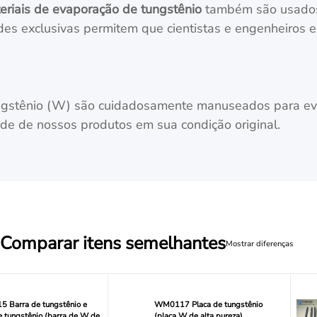
eriais de evaporação de tungstênio
também são usados
es exclusivas permitem que cientistas e engenheiros e
ngstênio (W) são cuidadosamente manuseados para ev
ade de nossos produtos em sua condição original.
Comparar itens semelhantes
Mostrar diferenças
 Barra de tungstênio e
WM0117 Placa de tungstênio
e tungstênio (barra de W de
(placa W de alta pureza)