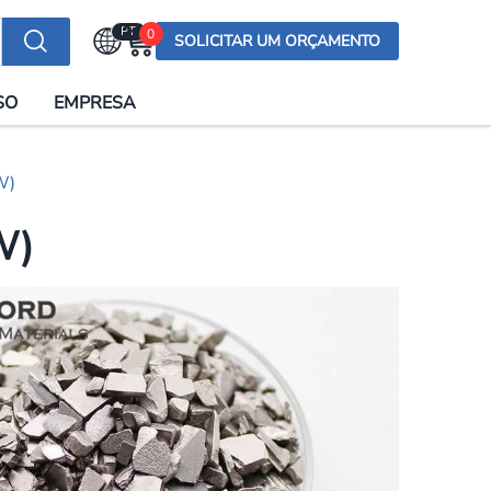
PT
0
SOLICITAR UM ORÇAMENTO
Selecionar a língua
SO
EMPRESA
English (US)
English (UK)
W)
Española
Deutsch
W)
Français
Italiano
日本語
Русский
한국어
Português
العربية