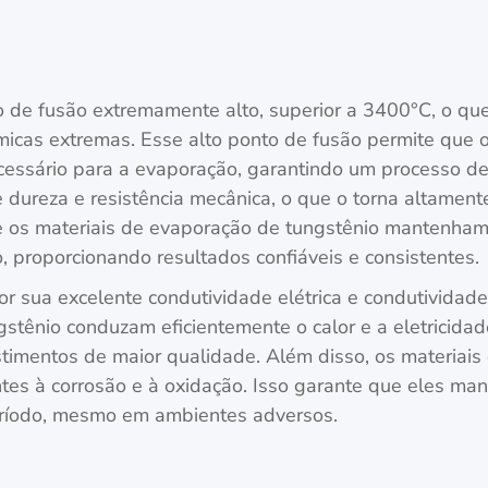
o de fusão extremamente alto, superior a 3400°C, o que
icas extremas. Esse alto ponto de fusão permite que 
ecessário para a evaporação, garantindo um processo d
e dureza e resistência mecânica, o que o torna altament
e os materiais de evaporação de tungstênio mantenha
 proporcionando resultados confiáveis e consistentes.
or sua excelente condutividade elétrica e condutividad
stênio conduzam eficientemente o calor e a eletricida
estimentos de maior qualidade. Além disso, os materia
ntes à corrosão e à oxidação. Isso garante que eles m
ríodo, mesmo em ambientes adversos.