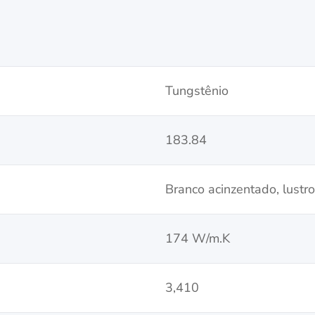
Tungstênio
183.84
Branco acinzentado, lustro
174 W/m.K
3,410