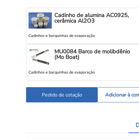
Cadinho de alumina AC0925,
cerâmica Al2O3
Cadinhos e barquinhas de evaporação
MU0084 Barco de molibdênio
(Mo Boat)
Cadinhos e barquinhas de evaporação
Pedido de cotação
Adicionar à co
D