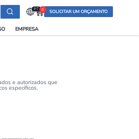
PT
0
SOLICITAR UM ORÇAMENTO
Selecionar a língua
SO
EMPRESA
English (US)
English (UK)
Española
Deutsch
Français
ados e autorizados que
Italiano
os específicos.
日本語
Русский
한국어
Português
العربية