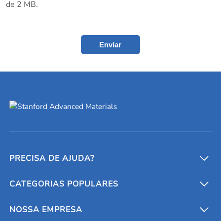
de 2 MB.
Enviar
PRECISA DE AJUDA?
CATEGORIAS POPULARES
Conversores e calculadoras
Entre em contato conosco
Metais refratários
NOSSA EMPRESA