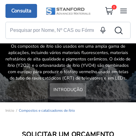
0
Consulta
Compostos e catalisadores de ítrio
Os compostos de ítrio são usados em uma ampla gama de
aplicações, incluindo vários materiais fluorescentes, materiais
refratários de alta qualidade e pigmentos cerâmicos. O óxido de
ítrio (Y2O3) e o ortovanadato de ítrio (YVO4) são combinados
com európio para produzir o fósforo vermelho usado em telas
de tubo de raios catódicos (CRT) de televisores e em LEDs.
INTRODUÇÃO
Início
Compostos e catalisadores de ítrio
SOLICITAR UM ORÇAMENTO