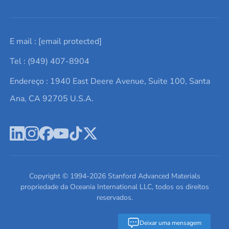
Solicite um orçamento
Materiais cerâmicos
Sobre nós
E mail :
[email protected]
Lista de consultas
Elementos de terras raras
Promoções atuais
Tel : (949) 407-8904
Termos e Condições
Alvos de pulverização catódica
Notícias e blogs
Endereço : 1940 East Deere Avenue, Suite 100, Santa
Política de Privacidade
Ácido hialurônico
Estudos de caso
Ana, CA 92705 U.S.A.
Novos produtos
Ímãs de neodímio
Perfil da Empresa
Pó de ligas de alta entropia
Fichas de Dados de Segurança
Escreva para nós
Copyright © 1994-
2026
Stanford Advanced Materials
propriedade da Oceania International LLC, todos os direitos
reservados.
Deixar uma mensagem