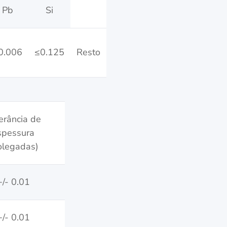
Pb
Si
0.006
≤0.125
Resto
erância de
spessura
olegadas)
+/- 0.01
+/- 0.01