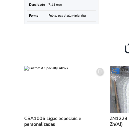
Densidade
7,14 g/cc
Forma
Folha, papel alumínio, fita
CSA1006 Ligas especiais e
ZN1223 Fi
personalizadas
Zn/Al)