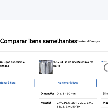
Comparar itens semelhantes
Mostrar diferenças
 Ligas especiais e
ZN1223 Fio de zinco/alumínio (fio
lizadas
Zn/Al)
cionar à lista
Adicionar à lista
Dimensões
Dia. 2 - 10 mm
Dim
Material
Zn/Al 95/5, ZnAl 90/10, ZnAl
Mate
85/15, ZnAl 50/50