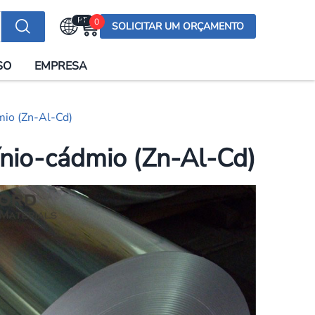
PT
0
SOLICITAR UM ORÇAMENTO
Selecionar a língua
SO
EMPRESA
English (US)
English (UK)
dmio (Zn-Al-Cd)
Española
Deutsch
mínio-cádmio (Zn-Al-Cd)
Français
Italiano
日本語
Русский
한국어
Português
العربية