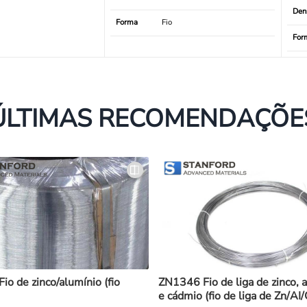
Den
Forma
Fio
For
ÚLTIMAS RECOMENDAÇÕE
o de zinco/alumínio (fio
ZN1346 Fio de liga de zinco, 
e cádmio (fio de liga de Zn/AI/