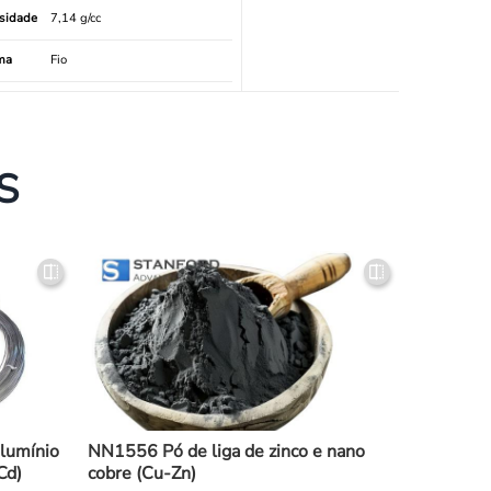
sidade
7,14 g/cc
ma
Fio
S
alumínio
NN1556 Pó de liga de zinco e nano
Cd)
cobre (Cu-Zn)