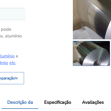
a pode
co, alumínio
alumínio
e
dmio
etc
.
mparação
Descrição da
Especificação
Avaliações