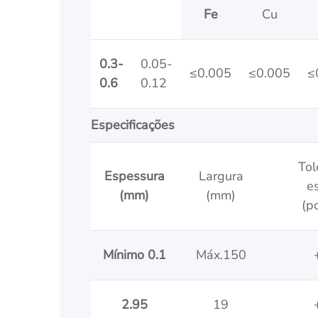
Fe
Cu
0.3-
0.05-
≤0.005
≤0.005
≤
0.6
0.12
Especificações
Tol
Espessura
Largura
e
(mm)
(mm)
(p
Mínimo 0.1
Máx.150
2.95
19