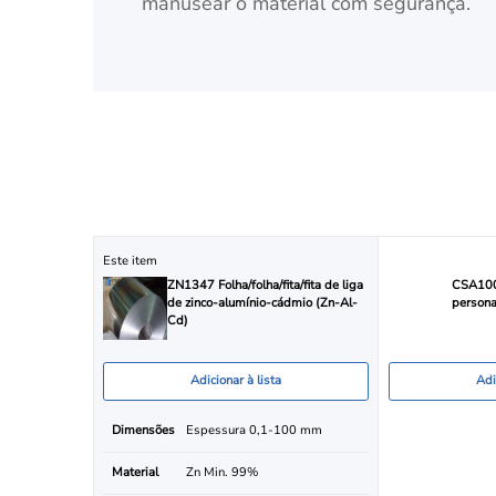
manusear o material com segurança.
Este item
ZN1347 Folha/folha/fita/fita de liga
CSA1006
de zinco-alumínio-cádmio (Zn-Al-
persona
Cd)
Adicionar à lista
Adi
Dimensões
Espessura 0,1-100 mm
Material
Zn Min. 99%