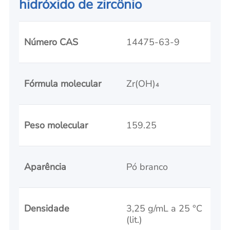
hidróxido de zircônio
Número CAS
14475-63-9
Fórmula molecular
Zr(OH)₄
Peso molecular
159.25
Aparência
Pó branco
Densidade
3,25 g/mL a 25 °C
(lit.)