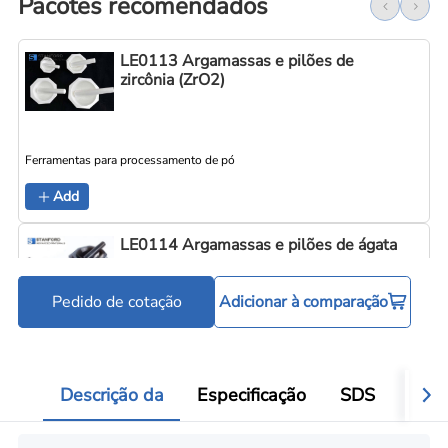
Pacotes recomendados
LE0113 Argamassas e pilões de
zircônia (ZrO2)
Ferramentas para processamento de pó
Add
LE0114 Argamassas e pilões de ágata
Pedido de cotação
Adicionar à comparação
Ferramentas para processamento de pó
Add
Descrição da
Especificação
SDS
Aval