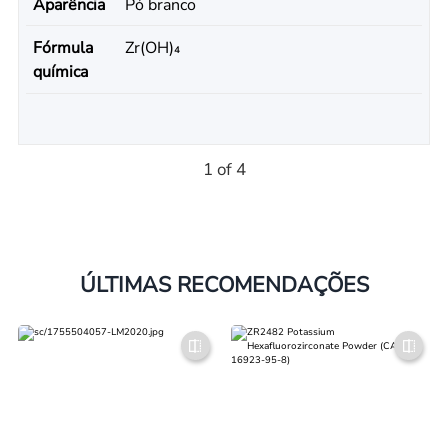
Aparência
Pó branco
Fórmula
Zr(OH)₄
química
1 of 4
ÚLTIMAS RECOMENDAÇÕES