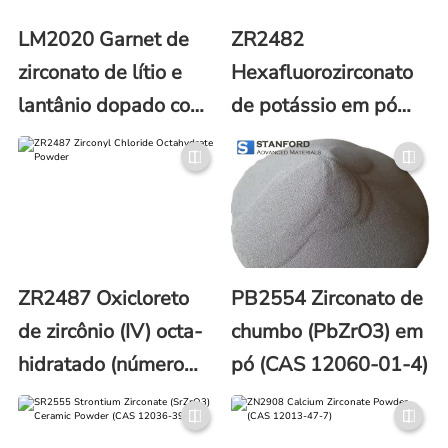
LM2020 Garnet de
ZR2482
zirconato de lítio e
Hexafluorozirconato
lantânio dopado com
de potássio em pó
Ta (LLZO)
(CAS 16923-95-8)
ZR2487 Oxicloreto
PB2554 Zirconato de
de zircônio (IV) octa-
chumbo (PbZrO3) em
hidratado (número
pó (CAS 12060-01-4)
CAS 13520-92-8)