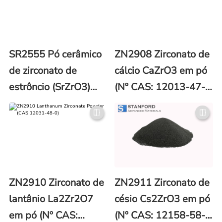
SR2555 Pó cerâmico
ZN2908 Zirconato de
de zirconato de
cálcio CaZrO3 em pó
estrôncio (SrZrO3)
(Nº CAS: 12013-47-
(CAS 12036-39-4)
7)
ZN2910 Zirconato de
ZN2911 Zirconato de
lantânio La2Zr2O7
césio Cs2ZrO3 em pó
em pó (Nº CAS:
(Nº CAS: 12158-58-