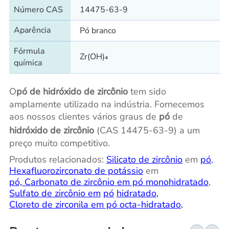
Número CAS
14475-63-9
Aparência
Pó branco
Fórmula
Zr(OH)₄
química
O
pó de hidróxido de zircônio
tem sido
amplamente utilizado na indústria. Fornecemos
aos nossos clientes vários graus de
pó
de
hidróxido de zircônio
(CAS 14475-63-9) a um
preço muito competitivo.
Produtos relacionados:
Silicato de zircônio
em
pó
,
Hexafluorozirconato de potássio
em
pó, Carbonato de zircônio em pó monohidratado
,
Sulfato de zircônio em
pó
hidratado
,
Cloreto de zirconila em pó octa-hidratado
.