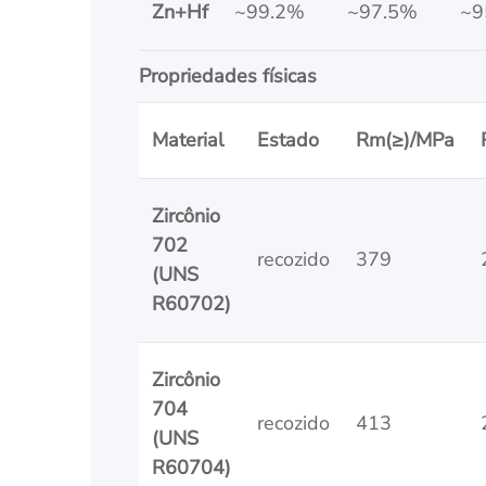
Zn+Hf
~99.2%
~97.5%
~9
Propriedades físicas
Material
Estado
Rm(≥)/MPa
Zircônio
702
recozido
379
(UNS
R60702)
Zircônio
704
recozido
413
(UNS
R60704)