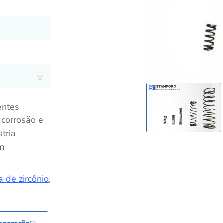
entes
 corrosão e
tria
em
ra de zircônio
,