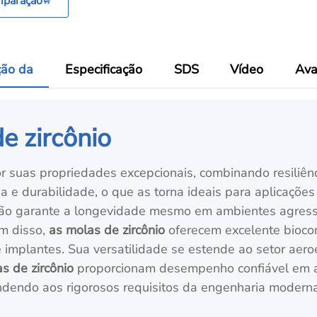
mparação
ção da
Especificação
SDS
Vídeo
Ava
e zircônio
 suas propriedades excepcionais, combinando resiliênci
a e durabilidade, o que as torna ideais para aplicaçõe
rrosão garante a longevidade mesmo em ambientes agres
m disso,
as molas de zircônio
oferecem excelente biocom
implantes. Sua versatilidade se estende ao setor aeroe
s de zircônio
proporcionam desempenho confiável em ap
dendo aos rigorosos requisitos da engenharia moderna