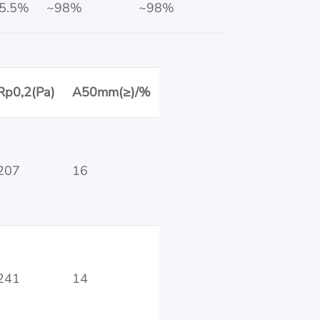
5.5%
~98%
~98%
Rp0,2(Pa)
A50mm(≥)/%
207
16
241
14