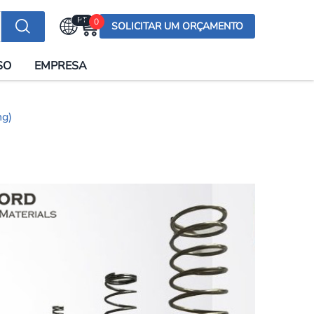
PT
0
SOLICITAR UM ORÇAMENTO
Selecionar a língua
SO
EMPRESA
English (US)
English (UK)
ng)
Española
Deutsch
Français
Italiano
日本語
Русский
한국어
Português
العربية