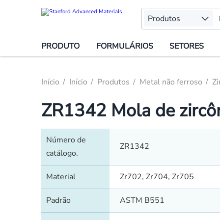
Produtos
PRODUTO
FORMULÁRIOS
SETORES
Início
Início
Produtos
Metal não ferroso
Zi
ZR1342 Mola de zircôn
Número de
ZR1342
catálogo.
Material
Zr702, Zr704, Zr705
Padrão
ASTM B551