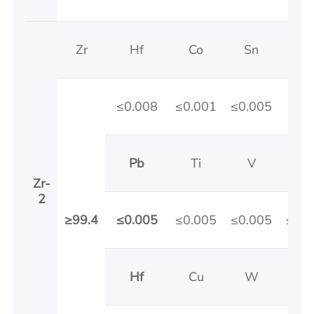
Zr
Hf
Co
Sn
N
≤0.008
≤0.001
≤0.005
≤0.
Pb
Ti
V
C
Zr-
2
≥99.4
≤0.005
≤0.005
≤0.005
≤0.
Hf
Cu
W
M