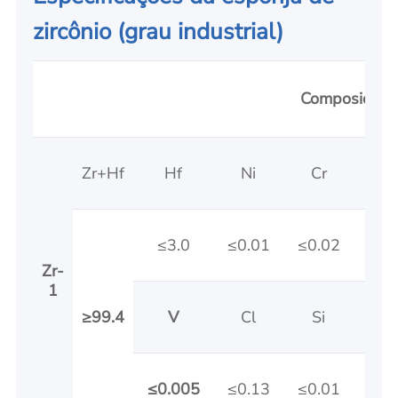
zircônio (grau industrial)
Composição 
Zr+Hf
Hf
Ni
Cr
A
≤3.0
≤0.01
≤0.02
≤0.
Zr-
1
≥99.4
V
Cl
Si
≤0.005
≤0.13
≤0.01
≤0