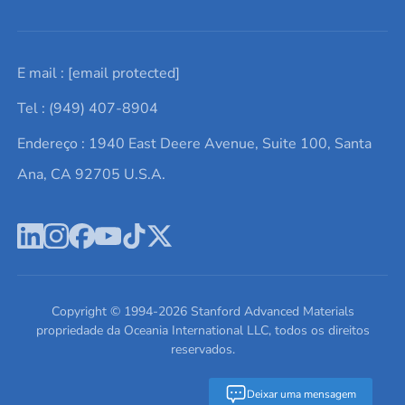
Solicite um orçamento
Materiais cerâmicos
Sobre nós
E mail :
[email protected]
Lista de consultas
Elementos de terras raras
Promoções atuais
Tel : (949) 407-8904
Termos e Condições
Alvos de pulverização catódica
Notícias e blogs
Endereço : 1940 East Deere Avenue, Suite 100, Santa
Política de Privacidade
Ácido hialurônico
Estudos de caso
Ana, CA 92705 U.S.A.
Novos produtos
Ímãs de neodímio
Perfil da Empresa
Pó de ligas de alta entropia
Fichas de Dados de Segurança
Escreva para nós
Copyright © 1994-
2026
Stanford Advanced Materials
propriedade da Oceania International LLC, todos os direitos
reservados.
Deixar uma mensagem