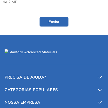
de 2 MB.
Enviar
PRECISA DE AJUDA?
CATEGORIAS POPULARES
Conversores e calculadoras
Entre em contato conosco
Metais refratários
NOSSA EMPRESA