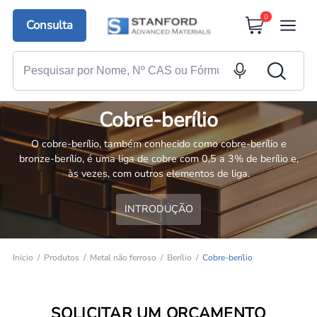
0
Consulta
Cobre-berílio
O cobre-berílio, também conhecido como cobre-berílio e
bronze-berílio, é uma liga de cobre com 0,5 a 3% de berílio e,
às vezes, com outros elementos de liga.
INTRODUÇÃO
Início
Produtos
Metal não ferroso
Berílio
Cobre-berílio
SOLICITAR UM ORÇAMENTO