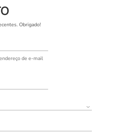
TO
Nederland
Polska
ecentes. Obrigado!
Sverige
भारत
 endereço de e-mail