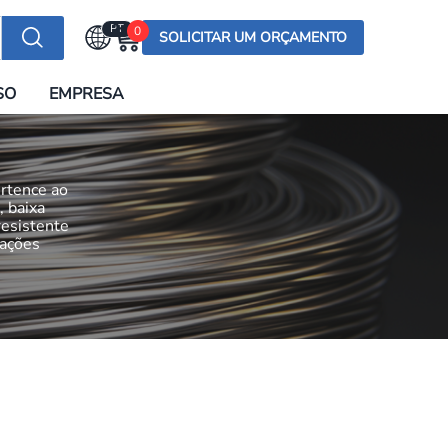
PT
0
SOLICITAR UM ORÇAMENTO
Selecionar a língua
SO
EMPRESA
English (US)
English (UK)
Española
ertence ao
Deutsch
, baixa
resistente
Français
cações
Italiano
日本語
Русский
한국어
Português
العربية