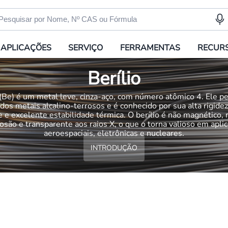
APLICAÇÕES
SERVIÇO
FERRAMENTAS
RECUR
Berílio
 (Be) é um metal leve, cinza-aço, com número atômico 4. Ele p
dos metais alcalino-terrosos e é conhecido por sua alta rigidez
 e excelente estabilidade térmica. O berílio é não magnético, 
rosão e transparente aos raios X, o que o torna valioso em apli
aeroespaciais, eletrônicas e nucleares.
INTRODUÇÃO