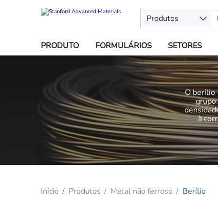
Produtos
PRODUTO
FORMULÁRIOS
SETORES
O berílio
grupo 
densidade
à cor
Início
Produtos
Metal não ferroso
Berílio