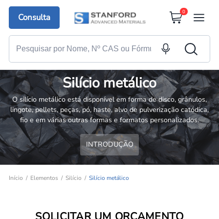
0
Consulta
Silício metálico
O silício metálico está disponível em forma de disco, grânulos,
lingote, pellets, peças, pó, haste, alvo de pulverização catódica,
fio e em várias outras formas e formatos personalizados.
INTRODUÇÃO
Início
Elementos
Silício
Silício metálico
SOLICITAR UM ORÇAMENTO