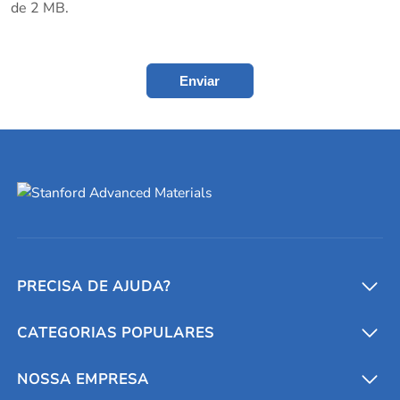
de 2 MB.
Enviar
PRECISA DE AJUDA?
CATEGORIAS POPULARES
Conversores e calculadoras
Entre em contato conosco
Metais refratários
NOSSA EMPRESA