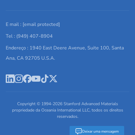
Solicite um orçamento
Materiais cerâmicos
Sobre nós
E mail :
[email protected]
Lista de consultas
Elementos de terras raras
Promoções atuais
Tel : (949) 407-8904
Termos e Condições
Alvos de pulverização catódica
Notícias e blogs
Endereço : 1940 East Deere Avenue, Suite 100, Santa
Política de Privacidade
Ácido hialurônico
Estudos de caso
Ana, CA 92705 U.S.A.
Novos produtos
Ímãs de neodímio
Perfil da Empresa
Pó de ligas de alta entropia
Fichas de Dados de Segurança
Escreva para nós
Copyright © 1994-
2026
Stanford Advanced Materials
propriedade da Oceania International LLC, todos os direitos
reservados.
Deixar uma mensagem