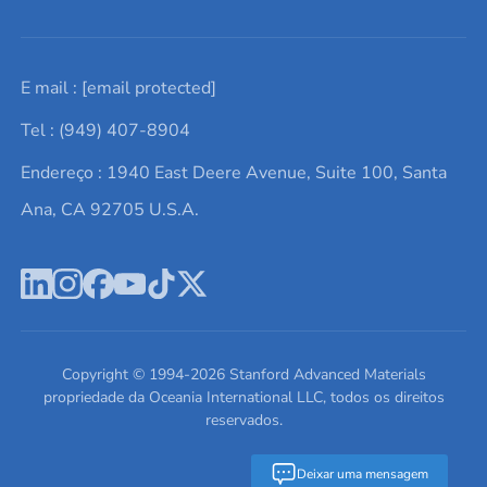
Solicite um orçamento
Materiais cerâmicos
Sobre nós
E mail :
[email protected]
Lista de consultas
Elementos de terras raras
Promoções atuais
Tel : (949) 407-8904
Termos e Condições
Alvos de pulverização catódica
Notícias e blogs
Endereço : 1940 East Deere Avenue, Suite 100, Santa
Política de Privacidade
Ácido hialurônico
Estudos de caso
Ana, CA 92705 U.S.A.
Novos produtos
Ímãs de neodímio
Perfil da Empresa
Pó de ligas de alta entropia
Fichas de Dados de Segurança
Escreva para nós
Copyright © 1994-
2026
Stanford Advanced Materials
propriedade da Oceania International LLC, todos os direitos
reservados.
Deixar uma mensagem