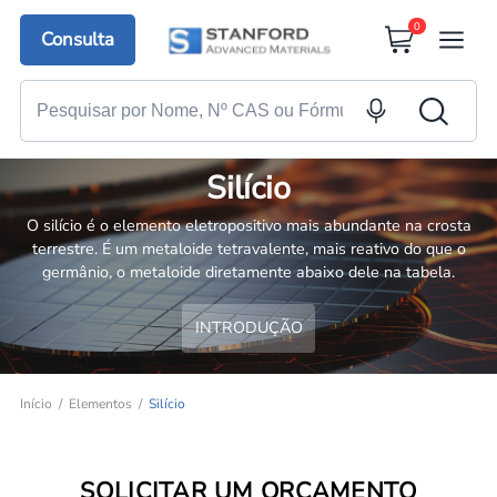
0
Consulta
Silício
O silício é o elemento eletropositivo mais abundante na crosta
terrestre. É um metaloide tetravalente, mais reativo do que o
germânio, o metaloide diretamente abaixo dele na tabela.
INTRODUÇÃO
Início
Elementos
Silício
SOLICITAR UM ORÇAMENTO