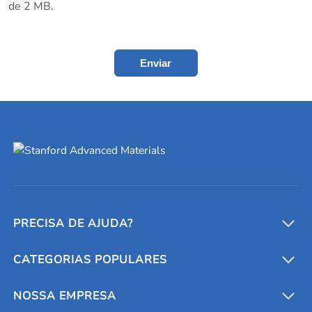
de 2 MB.
Enviar
PRECISA DE AJUDA?
CATEGORIAS POPULARES
Conversores e calculadoras
Entre em contato conosco
Metais refratários
NOSSA EMPRESA