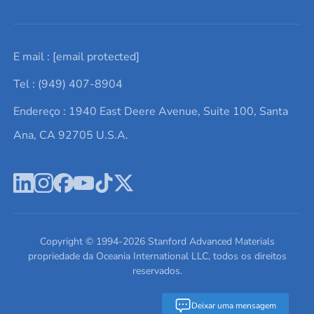
Solicite um orçamento
Materiais cerâmicos
Sobre nós
E mail :
[email protected]
Lista de consultas
Elementos de terras raras
Promoções atuais
Tel : (949) 407-8904
Termos e Condições
Alvos de pulverização catódica
Notícias e blogs
Endereço : 1940 East Deere Avenue, Suite 100, Santa
Política de Privacidade
Ácido hialurônico
Estudos de caso
Ana, CA 92705 U.S.A.
Novos produtos
Ímãs de neodímio
Perfil da Empresa
Pó de ligas de alta entropia
Fichas de Dados de Segurança
Escreva para nós
Copyright © 1994-
2026
Stanford Advanced Materials
propriedade da Oceania International LLC, todos os direitos
reservados.
Deixar uma mensagem