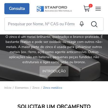
0
Consulta
Zinco metálico
O zinco é um metal brilhante, quebradiço e branco-prateado. É
bastante reativo e pode ser oxidado ou reagir com outros não-
metais. A maior parte do zinco é usada para galvanizar outros
metais (ex.: ferro, aço) como agente anticorrosivo. Outras
aplicações são em baterias, pequenas peças fundidas não
estruturais e ligas como latão ou bronze.
INTRODUÇÃO
Início
Elementos
Zinco
Zinco metálico
SOLICITAR UM ORÇAMENTO