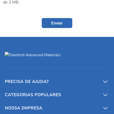
de 2 MB.
Enviar
PRECISA DE AJUDA?
CATEGORIAS POPULARES
Conversores e calculadoras
Entre em contato conosco
Metais refratários
NOSSA EMPRESA