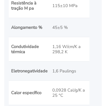
Resistência à
115±10 MPa
tração M pa
Alongamento %
45±5 %
Condutividade
1,16 W/cm/K a
térmica
298,2 K
Eletronegatividade
1,6 Paulings
0,0928 Cal/g/K a
Calor específico
25 °C