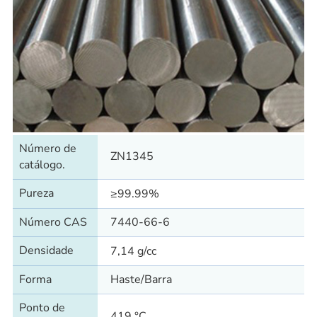
Número de
ZN1345
catálogo.
Pureza
≥99.99%
Número CAS
7440-66-6
Densidade
7,14 g/cc
Forma
Haste/Barra
Ponto de
419 °C