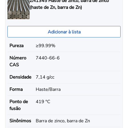
ZN1345 Haste de zinco, barra de zinco
(haste de Zn, barra de Zn)
Adicionar à lista
Pureza
≥99.99%
Número
7440-66-6
CAS
Densidade
7,14 g/cc
Forma
Haste/Barra
Ponto de
419 °C
fusão
Sinônimos
Barra de zinco, barra de Zn