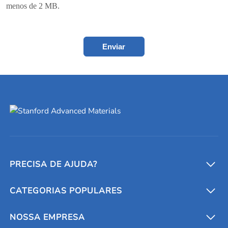
menos de 2 MB.
Enviar
PRECISA DE AJUDA?
CATEGORIAS POPULARES
Conversores e calculadoras
Entre em contato conosco
Metais refratários
NOSSA EMPRESA