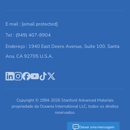
Solicite um orçamento
Materiais cerâmicos
Sobre nós
E mail :
[email protected]
Lista de consultas
Elementos de terras raras
Promoções atuais
Tel : (949) 407-8904
Termos e Condições
Alvos de pulverização catódica
Notícias e blogs
Endereço : 1940 East Deere Avenue, Suite 100, Santa
Política de Privacidade
Ácido hialurônico
Estudos de caso
Ana, CA 92705 U.S.A.
Novos produtos
Ímãs de neodímio
Perfil da Empresa
Pó de ligas de alta entropia
Fichas de Dados de Segurança
Escreva para nós
Copyright © 1994-
2026
Stanford Advanced Materials
propriedade da Oceania International LLC, todos os direitos
reservados.
Deixar uma mensagem