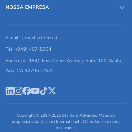
Entre em contato conosco
Metais refratários
NOSSA EMPRESA
Solicite um orçamento
Materiais cerâmicos
Sobre nós
E mail :
[email protected]
Lista de consultas
Elementos de terras raras
Promoções atuais
Tel : (949) 407-8904
Termos e Condições
Alvos de pulverização catódica
Notícias e blogs
Endereço : 1940 East Deere Avenue, Suite 100, Santa
Política de Privacidade
Ácido hialurônico
Estudos de caso
Ana, CA 92705 U.S.A.
Novos produtos
Ímãs de neodímio
Perfil da Empresa
Pó de ligas de alta entropia
Fichas de Dados de Segurança
Escreva para nós
Copyright © 1994-
2026
Stanford Advanced Materials
propriedade da Oceania International LLC, todos os direitos
reservados.