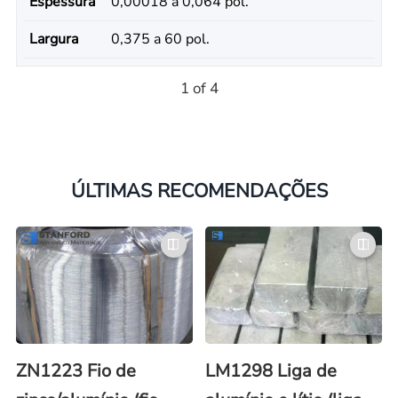
Espessura
0,00018 a 0,064 pol.
Largura
0,375 a 60 pol.
1 of 4
ÚLTIMAS RECOMENDAÇÕES
ZN1223 Fio de
LM1298 Liga de