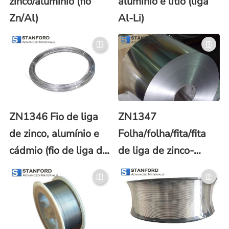
zinco/alumínio (fio
alumínio e lítio (liga
Zn/Al)
Al-Li)
ZN1346 Fio de liga
ZN1347
de zinco, alumínio e
Folha/folha/fita/fita
cádmio (fio de liga de
de liga de zinco-
Zn/AI/Cd)
alumínio-cádmio (Zn-
Al-Cd)