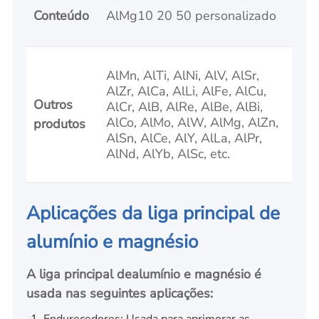
Conteúdo
AlMg10 20 50 personalizado
AlMn, AlTi, AlNi, AlV, AlSr,
AlZr, AlCa, AlLi, AlFe, AlCu,
Outros
AlCr, AlB, AlRe, AlBe, AlBi,
AlCo, AlMo, AlW, AlMg, AlZn,
produtos
AlSn, AlCe, AlY, AlLa, AlPr,
AlNd, AlYb, AlSc, etc.
Aplicações da liga principal de
alumínio e magnésio
A liga principal de
alumínio e magnésio
é
usada nas seguintes aplicações:
Endurecedores: Usada para aprimorar as