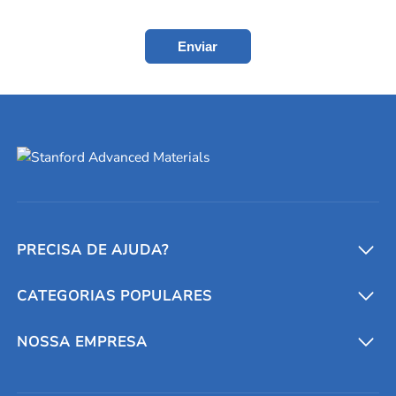
Enviar
PRECISA DE AJUDA?
CATEGORIAS POPULARES
Conversores e calculadoras
Entre em contato conosco
Metais refratários
NOSSA EMPRESA
Solicite um orçamento
Materiais cerâmicos
Sobre nós