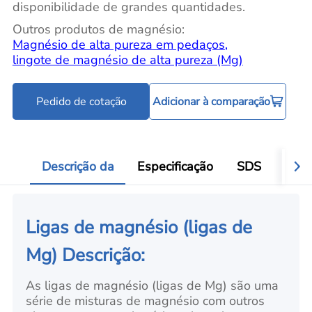
disponibilidade de grandes quantidades.
Outros produtos de magnésio:
Magnésio de alta pureza em pedaços
,
lingote de magnésio de alta pureza (Mg)
Pedido de cotação
Adicionar à comparação
Descrição da
Especificação
SDS
Aval
Ligas de magnésio (ligas de
Mg) Descrição:
As ligas de magnésio (ligas de Mg) são uma
série de misturas de magnésio com outros