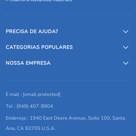
PRECISA DE AJUDA?
CATEGORIAS POPULARES
Conversores e calculadoras
Entre em contato conosco
Metais refratários
NOSSA EMPRESA
Solicite um orçamento
Materiais cerâmicos
Sobre nós
E mail :
[email protected]
Lista de consultas
Elementos de terras raras
Promoções atuais
Tel : (949) 407-8904
Termos e Condições
Alvos de pulverização catódica
Notícias e blogs
Endereço : 1940 East Deere Avenue, Suite 100, Santa
Política de Privacidade
Ácido hialurônico
Estudos de caso
Ana, CA 92705 U.S.A.