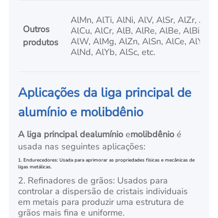
AlMn, AlTi, AlNi, AlV, AlSr, AlZr, AlCa
Outros
AlCu, AlCr, AlB, AlRe, AlBe, AlBi, Al
AlW, AlMg, AlZn, AlSn, AlCe, AlY, AlL
produtos
AlNd, AlYb, AlSc, etc.
Aplicações da liga principal de
alumínio e molibdênio
A liga principal de
alumínio
e
molibdênio
é
usada nas seguintes aplicações:
1. Endurecedores: Usada para aprimorar as propriedades físicas e mecânicas de
ligas metálicas.
2. Refinadores de grãos: Usados para
controlar a dispersão de cristais individuais
em metais para produzir uma estrutura de
grãos mais fina e uniforme.