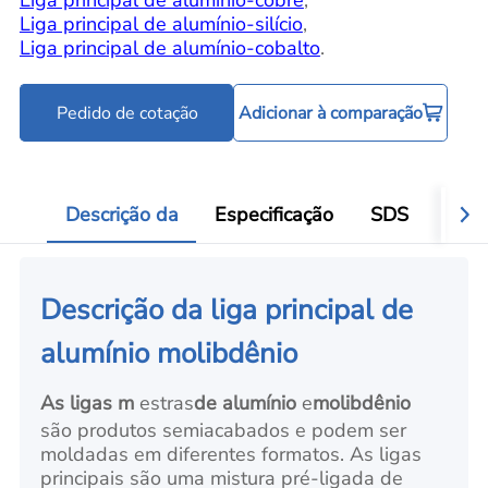
Liga principal de alumínio-cobre
,
Liga principal de alumínio-silício
,
Liga principal de alumínio-cobalto
.
Pedido de cotação
Adicionar à comparação
Descrição da
Especificação
SDS
Aval
Descrição da liga principal de
alumínio molibdênio
As ligas m
estras
de alumínio
e
molibdênio
são produtos semiacabados e podem ser
moldadas em diferentes formatos. As ligas
principais são uma mistura pré-ligada de