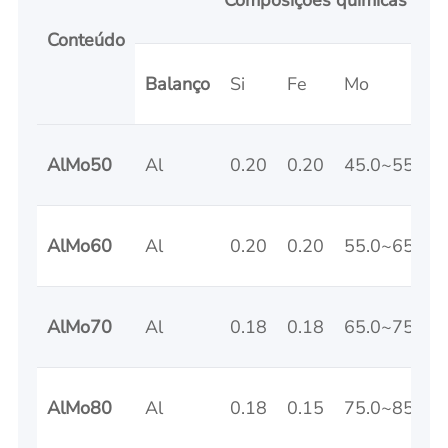
Composições químicas &le;
Conteúdo
Balanço
Si
Fe
Mo
AlMo50
Al
0.20
0.20
45.0~55.0
AlMo60
Al
0.20
0.20
55.0~65.0
AlMo70
Al
0.18
0.18
65.0~75.0
AlMo80
Al
0.18
0.15
75.0~85.0