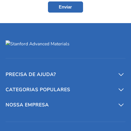
Enviar
PRECISA DE AJUDA?
CATEGORIAS POPULARES
Conversores e calculadoras
Entre em contato conosco
Metais refratários
NOSSA EMPRESA
Solicite um orçamento
Materiais cerâmicos
Sobre nós