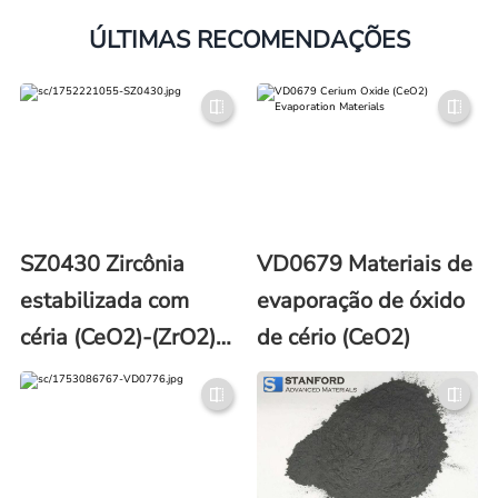
ÚLTIMAS RECOMENDAÇÕES
SZ0430 Zircônia
VD0679 Materiais de
estabilizada com
evaporação de óxido
céria (CeO2)-(ZrO2)
de cério (CeO2)
(CSZ) em pó (número
CAS 53169-24-7)