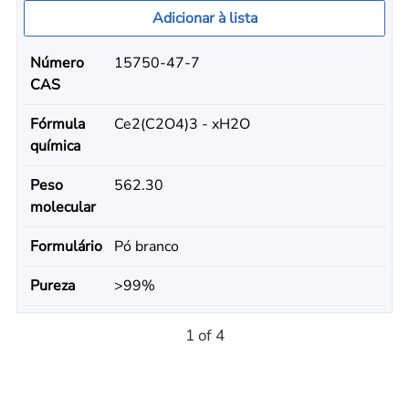
Adicionar à lista
Número
15750-47-7
CAS
Fórmula
Ce2(C2O4)3 - xH2O
química
Peso
562.30
molecular
Formulário
Pó branco
Pureza
>99%
1 of 4