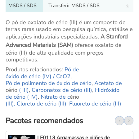
MSDS / SDS
Transferir MSDS / SDS
O pó de oxalato de cério (III) é um composto de
terras raras usado em pesquisa química, catálise e
aplicações industriais especializadas.
A Stanford
Advanced Materials (SAM)
oferece oxalato de
cério (III) de alta qualidade com preços
competitivos.
Produtos relacionados:
Pó
de
óxido de cério (IV) / CeO2
,
Pó de polimento de óxido de cério
,
Acetato de
cério
(
III)
,
Carbonatos de cério (III)
,
Hidróxido
de cério (
IV)
,
Nitrato
de c
ério
(III), Cloreto de cério (III)
,
Fluoreto de cério (III)
Pacotes recomendados
LE0113 Argamassas e pilões de