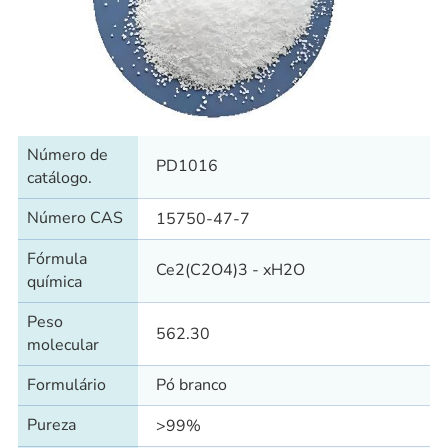
Número de
PD1016
catálogo.
Número CAS
15750-47-7
Fórmula
Ce2(C2O4)3 - xH2O
química
Peso
562.30
molecular
Formulário
Pó branco
Pureza
>99%