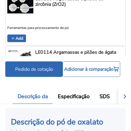
zircônia (ZrO2)
Ferramentas para processamento de pó
Add
LE0114 Argamassas e pilões de ágata
Pedido de cotação
Adicionar à comparação
Ferramentas para processamento de pó
Add
Descrição da
Especificação
SDS
Aval
Descrição do pó de oxalato