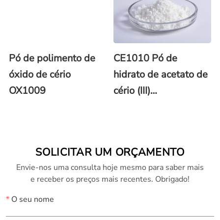
Pó de polimento de
CE1010 Pó de
óxido de cério
hidrato de acetato de
OX1009
cério (III)
Ce(CH3COO)3 (Nº
CAS: 206996-60-3)
SOLICITAR UM ORÇAMENTO
Envie-nos uma consulta hoje mesmo para saber mais
e receber os preços mais recentes. Obrigado!
*
O seu nome