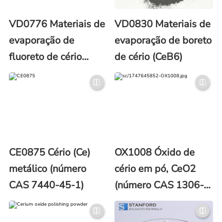
VD0776 Materiais de
VD0830 Materiais de
evaporação de
evaporação de boreto
fluoreto de cério
de cério (CeB6)
(CeF3)
CE0875 Cério (Ce)
OX1008 Óxido de
metálico (número
cério em pó, CeO2
CAS 7440-45-1)
(número CAS 1306-
38-3)