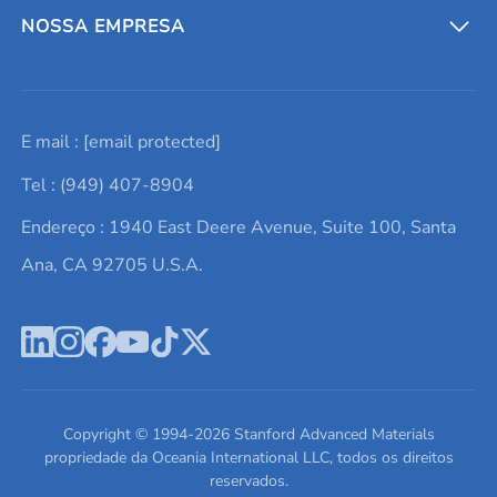
Entre em contato conosco
Metais refratários
NOSSA EMPRESA
Solicite um orçamento
Materiais cerâmicos
Sobre nós
E mail :
[email protected]
Lista de consultas
Elementos de terras raras
Promoções atuais
Tel : (949) 407-8904
Termos e Condições
Alvos de pulverização catódica
Notícias e blogs
Endereço : 1940 East Deere Avenue, Suite 100, Santa
Política de Privacidade
Ácido hialurônico
Estudos de caso
Ana, CA 92705 U.S.A.
Novos produtos
Ímãs de neodímio
Perfil da Empresa
Pó de ligas de alta entropia
Fichas de Dados de Segurança
Escreva para nós
Copyright © 1994-
2026
Stanford Advanced Materials
propriedade da Oceania International LLC, todos os direitos
reservados.