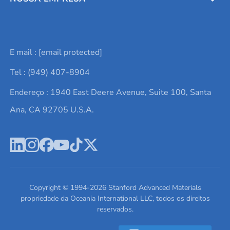
Solicite um orçamento
Materiais cerâmicos
Sobre nós
E mail :
[email protected]
Lista de consultas
Elementos de terras raras
Promoções atuais
Tel : (949) 407-8904
Termos e Condições
Alvos de pulverização catódica
Notícias e blogs
Endereço : 1940 East Deere Avenue, Suite 100, Santa
Política de Privacidade
Ácido hialurônico
Estudos de caso
Ana, CA 92705 U.S.A.
Novos produtos
Ímãs de neodímio
Perfil da Empresa
Pó de ligas de alta entropia
Fichas de Dados de Segurança
Escreva para nós
Copyright © 1994-
2026
Stanford Advanced Materials
propriedade da Oceania International LLC, todos os direitos
reservados.