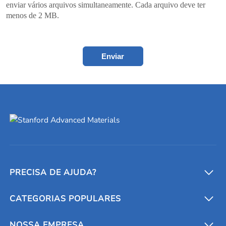
enviar vários arquivos simultaneamente. Cada arquivo deve ter
menos de 2 MB.
Enviar
PRECISA DE AJUDA?
CATEGORIAS POPULARES
Conversores e calculadoras
Entre em contato conosco
Metais refratários
NOSSA EMPRESA