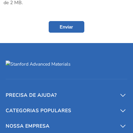
de 2 MB.
Enviar
PRECISA DE AJUDA?
CATEGORIAS POPULARES
Conversores e calculadoras
Entre em contato conosco
Metais refratários
NOSSA EMPRESA