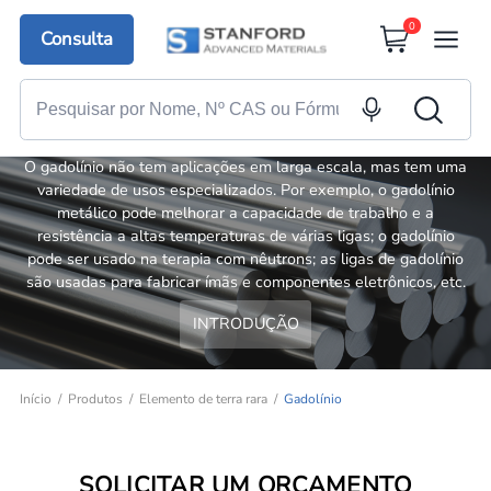
0
Consulta
Gadolínio
O gadolínio não tem aplicações em larga escala, mas tem uma
variedade de usos especializados. Por exemplo, o gadolínio
metálico pode melhorar a capacidade de trabalho e a
resistência a altas temperaturas de várias ligas; o gadolínio
pode ser usado na terapia com nêutrons; as ligas de gadolínio
são usadas para fabricar ímãs e componentes eletrônicos, etc.
INTRODUÇÃO
Início
Produtos
Elemento de terra rara
Gadolínio
SOLICITAR UM ORÇAMENTO