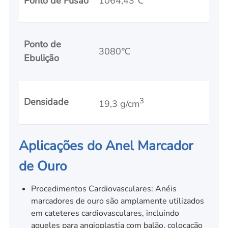
Ponto de Fusão
1064,43℃
Ponto de
3080℃
Ebulição
Densidade
3
19,3 g/cm
Aplicações do Anel Marcador
de Ouro
Procedimentos Cardiovasculares: Anéis
marcadores de ouro são amplamente utilizados
em cateteres cardiovasculares, incluindo
aqueles para angioplastia com balão, colocação