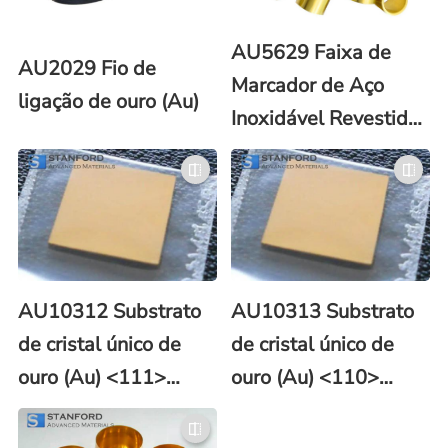
AU5629 Faixa de
AU2029 Fio de
Marcador de Aço
ligação de ouro (Au)
Inoxidável Revestido
a Ouro
AU10312 Substrato
AU10313 Substrato
de cristal único de
de cristal único de
ouro (Au) <111>
ouro (Au) <110>
10x10x0,5 mm
10x5x0,5 mm