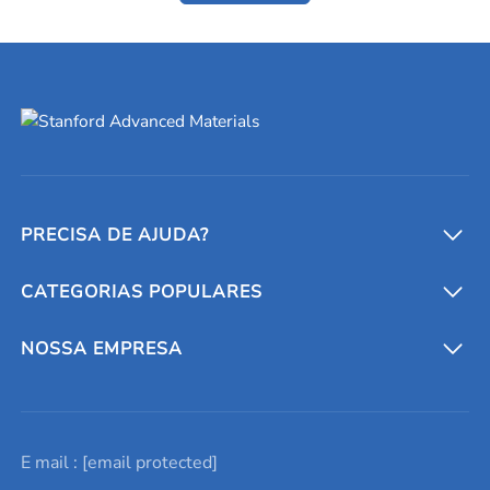
PRECISA DE AJUDA?
CATEGORIAS POPULARES
Conversores e calculadoras
Entre em contato conosco
Metais refratários
NOSSA EMPRESA
Solicite um orçamento
Materiais cerâmicos
Sobre nós
E mail :
[email protected]
Lista de consultas
Elementos de terras raras
Promoções atuais