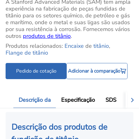
A Stanford Advanced Materials (SAM) tem ampla
experiência na fabricação de peças fundidas de
titânio para os setores químico, de petróleo e gás
e marítimo, onde o metal e suas ligas são usados
por sua resistência à corrosão. Fornecemos vários
outros
produtos de titânio
.
Produtos relacionados:
Encaixe
de
titânio
,
Flange de titânio
Pedido de cotação
Adicionar à comparação
Descrição da
Especificação
SDS
Aval
Descrição dos produtos de