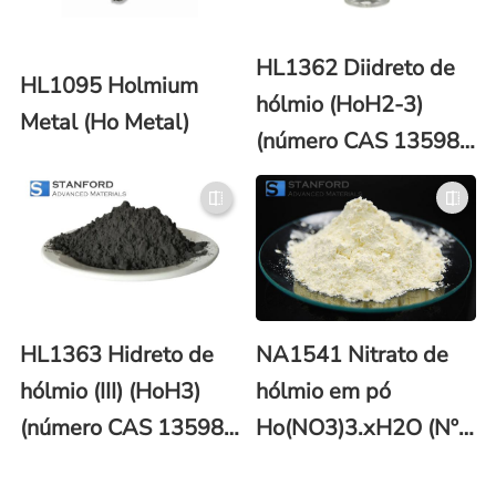
HL1362 Diidreto de
HL1095 Holmium
hólmio (HoH2-3)
Metal (Ho Metal)
(número CAS 13598-
41-9)
HL1363 Hidreto de
NA1541 Nitrato de
hólmio (III) (HoH3)
hólmio em pó
(número CAS 13598-
Ho(NO3)3.xH2O (Nº
41-9)
CAS: 14483-18-2)