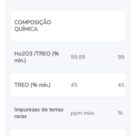
COMPOSIÇÃO
QUÍMICA
Ho2O3 /TREO (%
99.99
99.9
min.)
TREO (% mín.)
45
45
Impurezas de terras
ppm máx.
% máx.
raras