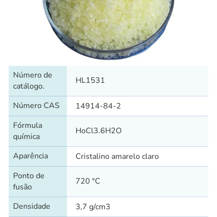
Número de
HL1531
catálogo.
Número CAS
14914-84-2
Fórmula
HoCl3.6H2O
química
Aparência
Cristalino amarelo claro
Ponto de
720 °C
fusão
Densidade
3,7 g/cm3