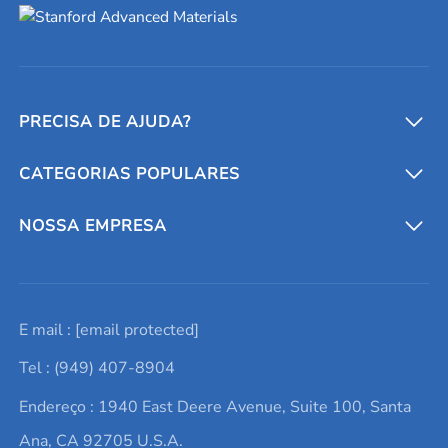
PRECISA DE AJUDA?
CATEGORIAS POPULARES
Conversores e calculadoras
Entre em contato conosco
Metais refratários
NOSSA EMPRESA
Solicite um orçamento
Materiais cerâmicos
Sobre nós
E mail :
[email protected]
Lista de consultas
Elementos de terras raras
Promoções atuais
Tel : (949) 407-8904
Termos e Condições
Alvos de pulverização catódica
Notícias e blogs
Endereço : 1940 East Deere Avenue, Suite 100, Santa
Política de Privacidade
Ácido hialurônico
Estudos de caso
Ana, CA 92705 U.S.A.