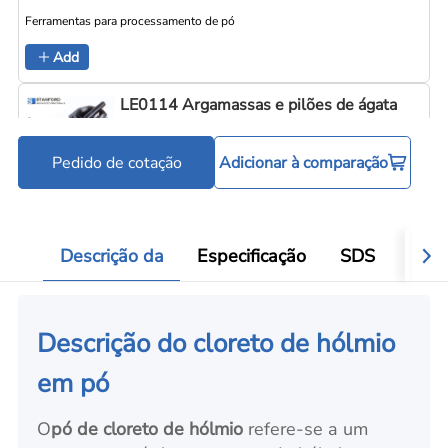
Ferramentas para processamento de pó
Add
LE0114 Argamassas e pilões de ágata
Pedido de cotação
Adicionar à comparação
Ferramentas para processamento de pó
Add
Descrição da
Especificação
SDS
Aval
Descrição do cloreto de hólmio
em pó
O
pó de cloreto de hólmio
refere-se a um