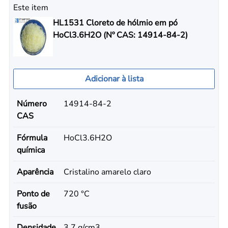
Este item
HL1531 Cloreto de hólmio em pó
HoCl3.6H2O (Nº CAS: 14914-84-2)
Adicionar à lista
Número
14914-84-2
CAS
Fórmula
HoCl3.6H2O
química
Aparência
Cristalino amarelo claro
Ponto de
720 °C
fusão
Densidade
3,7 g/cm3