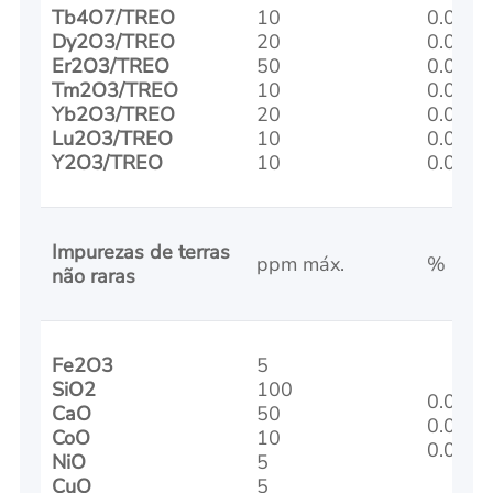
Tb4O7/TREO
10
0.01
Dy2O3/TREO
20
0.03
Er2O3/TREO
50
0.05
Tm2O3/TREO
10
0.005
Yb2O3/TREO
20
0.005
Lu2O3/TREO
10
0.005
Y2O3/TREO
10
0.01
Impurezas de terras
ppm máx.
% máx.
não raras
Fe2O3
5
SiO2
100
0.001
CaO
50
0.005
CoO
10
0.005
NiO
5
CuO
5