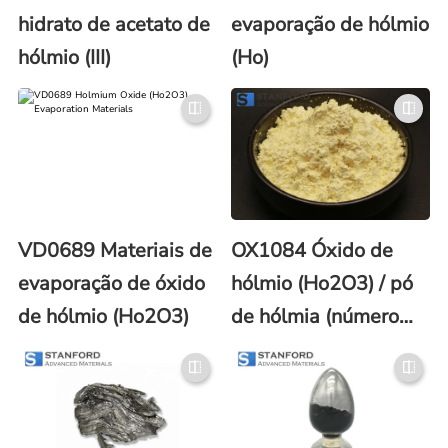
hidrato de acetato de
evaporação de hólmio
hólmio (III)
(Ho)
VD0689 Materiais de
OX1084 Óxido de
evaporação de óxido
hólmio (Ho2O3) / pó
de hólmio (Ho2O3)
de hólmia (número
CAS 12055-62-8)