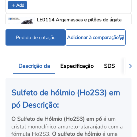
Add
LE0114 Argamassas e pilões de ágata
Pedido de cotação
Adicionar à comparação
Ferramentas para processamento de pó
Add
Descrição da
Especificação
SDS
Aval
Sulfeto de hólmio (Ho2S3) em
pó Descrição:
O Sulfeto de Hólmio (Ho2S3) em pó
é um
cristal monoclínico amarelo-alaranjado com a
fórmula Ho2S3.
O sulfeto de hólmio
é uma