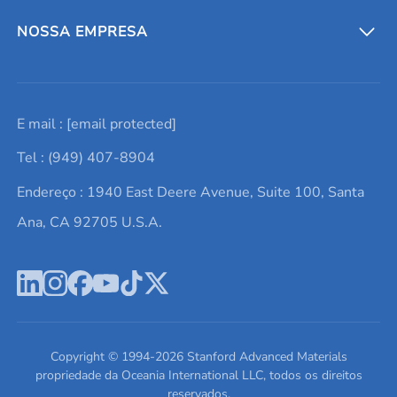
Entre em contato conosco
Metais refratários
NOSSA EMPRESA
Solicite um orçamento
Materiais cerâmicos
Sobre nós
E mail :
[email protected]
Lista de consultas
Elementos de terras raras
Promoções atuais
Tel : (949) 407-8904
Termos e Condições
Alvos de pulverização catódica
Notícias e blogs
Endereço : 1940 East Deere Avenue, Suite 100, Santa
Política de Privacidade
Ácido hialurônico
Estudos de caso
Ana, CA 92705 U.S.A.
Novos produtos
Ímãs de neodímio
Perfil da Empresa
Pó de ligas de alta entropia
Fichas de Dados de Segurança
Escreva para nós
Copyright © 1994-
2026
Stanford Advanced Materials
propriedade da Oceania International LLC, todos os direitos
reservados.