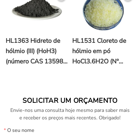
HL1363 Hidreto de
HL1531 Cloreto de
hólmio (III) (HoH3)
hólmio em pó
(número CAS 13598-
HoCl3.6H2O (Nº
41-9)
CAS: 14914-84-2)
SOLICITAR UM ORÇAMENTO
Envie-nos uma consulta hoje mesmo para saber mais
e receber os preços mais recentes. Obrigado!
*
O seu nome