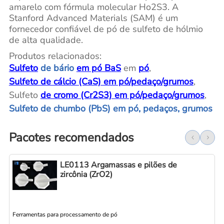
amarelo com fórmula molecular Ho2S3. A
Stanford Advanced Materials (SAM) é um
fornecedor confiável de pó de sulfeto de hólmio
de alta qualidade.
Produtos relacionados:
Sulfeto
de bário
em pó BaS
em
pó
,
Sulfeto de cálcio (CaS) em pó/pedaço/grumos
,
Sulfeto
de cromo (Cr2S3) em pó/pedaço/grumos
,
Sulfeto de chumbo (PbS) em pó, pedaços, grumos
Pacotes recomendados
LE0113 Argamassas e pilões de
zircônia (ZrO2)
Ferramentas para processamento de pó