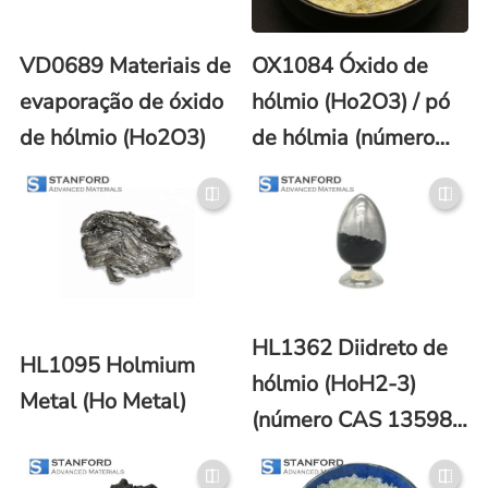
VD0689 Materiais de
OX1084 Óxido de
evaporação de óxido
hólmio (Ho2O3) / pó
de hólmio (Ho2O3)
de hólmia (número
CAS 12055-62-8)
HL1362 Diidreto de
HL1095 Holmium
hólmio (HoH2-3)
Metal (Ho Metal)
(número CAS 13598-
41-9)