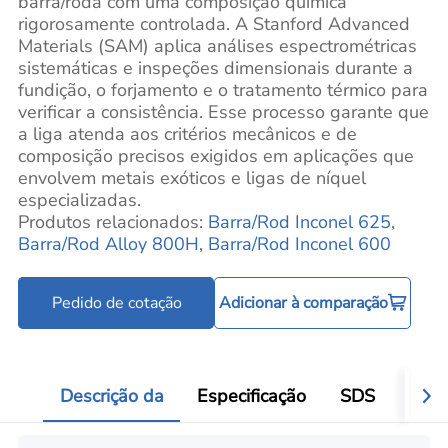
barra/roda com uma composição química
rigorosamente controlada. A Stanford Advanced
Materials (SAM) aplica análises espectrométricas
sistemáticas e inspeções dimensionais durante a
fundição, o forjamento e o tratamento térmico para
verificar a consistência. Esse processo garante que
a liga atenda aos critérios mecânicos e de
composição precisos exigidos em aplicações que
envolvem metais exóticos e ligas de níquel
especializadas.
Produtos relacionados:
Barra/Rod Inconel 625
,
Barra/Rod Alloy 800H
,
Barra/Rod Inconel 600
Pedido de cotação
Adicionar à comparação
Descrição da
Especificação
SDS
Aval