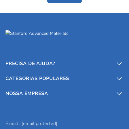
PRECISA DE AJUDA?
CATEGORIAS POPULARES
Conversores e calculadoras
Entre em contato conosco
Metais refratários
NOSSA EMPRESA
Solicite um orçamento
Materiais cerâmicos
Sobre nós
E mail :
[email protected]
Lista de consultas
Elementos de terras raras
Promoções atuais