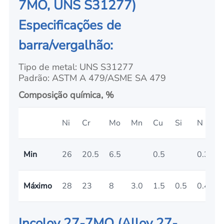
7MO, UNS S31277)
Especificações de
barra/vergalhão:
Tipo de metal: UNS S31277
Padrão: ASTM A 479/ASME SA 479
Composição química, %
Ni
Cr
Mo
Mn
Cu
Si
N
P
Min
26
20.5
6.5
0.5
0.3
Máximo
28
23
8
3.0
1.5
0.5
0.4
0
Incoloy 27-7MO (Alloy 27-