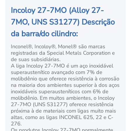
Incoloy 27-7MO (Alloy 27-
7MO, UNS S31277) Descrição
da barra/do cilindro:
Inconel®, Incoloy®, Monel® são marcas
registradas da Special Metals Corporation e
de suas subsidiárias.
A liga Incoloy 27-7MO é um aço inoxidável
superaustenítico avançado com 7% de
molibdênio que oferece resistência à corrosão
na maioria dos ambientes superior à dos aços
inoxidáveis superausteníticos com 6% de
molibdênio. Em muitos ambientes, o Incoloy
27-7MO (UNS S31277) oferece resistência
próxima à de materiais com ligas muito mais
altas, como as ligas INCONEL 625, 22 e C-
276.
Os produtos Incoloy 27-7MO normalmente