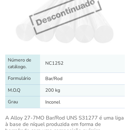
Número de
NC1252
catálogo.
Formulário
Bar/Rod
M.O.Q
200 kg
Grau
Inconel
A Alloy 27-7MO Bar/Rod UNS S31277 é uma liga
à base de níquel produzida em forma de