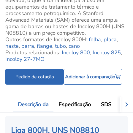
elevada, o que a torna ideal para uso em
equipamentos de tratamento térmico e
processamento petroquímico. A Stanford
Advanced Materials (SAM) oferece uma ampla
gama de barras ou hastes de Incoloy 800H (UNS
N08810) a um preço competitivo.
Outros formatos de Incoloy 800H:
folha
,
placa
,
haste
,
barra
,
flange
,
tubo
,
cano
Produtos relacionados:
Incoloy 800
,
Incoloy 825
,
Incoloy 27-7MO
Pedido de cotação
Adicionar à comparação
Descrição da
Especificação
SDS
Aval
Liga 800H, UNS N08810