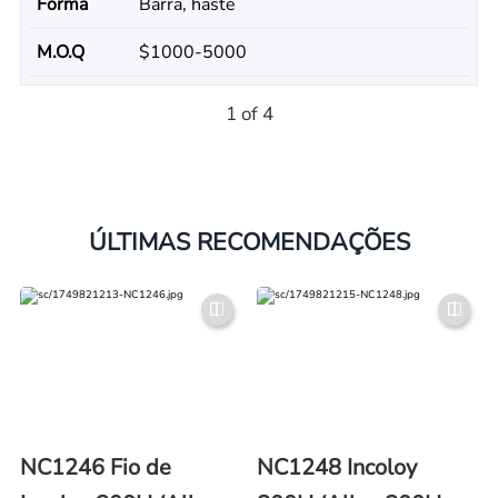
Forma
Barra, haste
M.O.Q
$1000-5000
1 of 4
ÚLTIMAS RECOMENDAÇÕES
NC1246 Fio de
NC1248 Incoloy