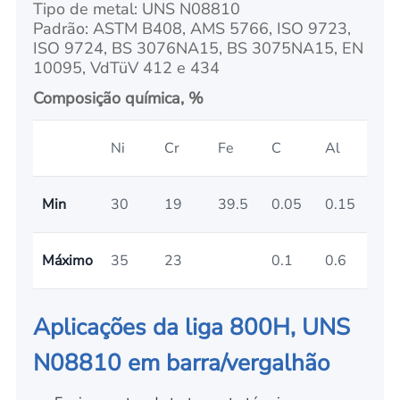
Tipo de metal: UNS N08810
Padrão: ASTM B408, AMS 5766, ISO 9723,
ISO 9724, BS 3076NA15, BS 3075NA15, EN
10095, VdTüV 412 e 434
Composição química, %
Ni
Cr
Fe
C
Al
Ti
Min
30
19
39.5
0.05
0.15
0.
Máximo
35
23
0.1
0.6
0.6
Aplicações da liga 800H, UNS
N08810 em barra/vergalhão