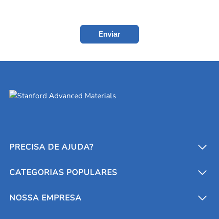
Enviar
PRECISA DE AJUDA?
CATEGORIAS POPULARES
Conversores e calculadoras
Entre em contato conosco
Metais refratários
NOSSA EMPRESA