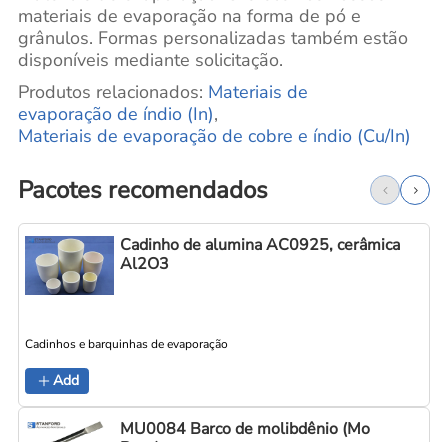
materiais de evaporação na forma de pó e
grânulos. Formas personalizadas também estão
disponíveis mediante solicitação.
Produtos relacionados:
Materiais
de
evaporação de índio (In)
,
Materiais de evaporação de cobre e índio (Cu/In)
Pacotes recomendados
Cadinho de alumina AC0925, cerâmica
Al2O3
Cadinhos e barquinhas de evaporação
C
Add
MU0084 Barco de molibdênio (Mo
Boat)