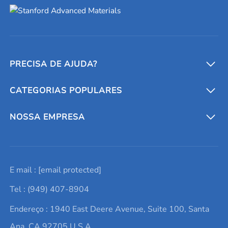
PRECISA DE AJUDA?
CATEGORIAS POPULARES
Conversores e calculadoras
Entre em contato conosco
Metais refratários
NOSSA EMPRESA
Solicite um orçamento
Materiais cerâmicos
Sobre nós
E mail :
[email protected]
Lista de consultas
Elementos de terras raras
Promoções atuais
Tel : (949) 407-8904
Termos e Condições
Alvos de pulverização catódica
Notícias e blogs
Endereço : 1940 East Deere Avenue, Suite 100, Santa
Política de Privacidade
Ácido hialurônico
Estudos de caso
Ana, CA 92705 U.S.A.