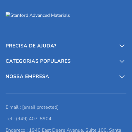
PRECISA DE AJUDA?
CATEGORIAS POPULARES
Conversores e calculadoras
Entre em contato conosco
Metais refratários
NOSSA EMPRESA
Solicite um orçamento
Materiais cerâmicos
Sobre nós
E mail :
[email protected]
Lista de consultas
Elementos de terras raras
Promoções atuais
Tel : (949) 407-8904
Termos e Condições
Alvos de pulverização catódica
Notícias e blogs
Endereço : 1940 East Deere Avenue, Suite 100, Santa