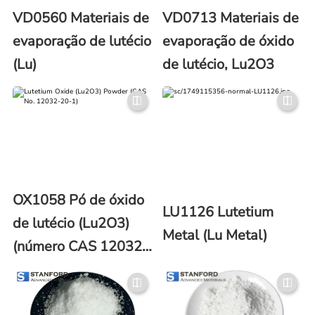
VD0560 Materiais de
VD0713 Materiais de
evaporação de lutécio
evaporação de óxido
(Lu)
de lutécio, Lu2O3
OX1058 Pó de óxido
LU1126 Lutetium
de lutécio (Lu2O3)
Metal (Lu Metal)
(número CAS 12032-
20-1)