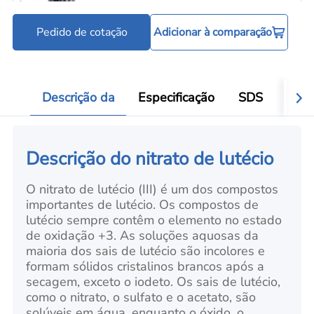
Pedido de cotação
Adicionar à comparação
Ferramentas para processamento de pó
Add
Descrição da
Especificação
SDS
Aval
Descrição do nitrato de lutécio
O nitrato de lutécio (III) é um dos compostos
importantes de lutécio. Os compostos de
lutécio sempre contêm o elemento no estado
de oxidação +3. As soluções aquosas da
maioria dos sais de lutécio são incolores e
formam sólidos cristalinos brancos após a
secagem, exceto o iodeto. Os sais de lutécio,
como o nitrato, o sulfato e o acetato, são
solúveis em água, enquanto o óxido, o