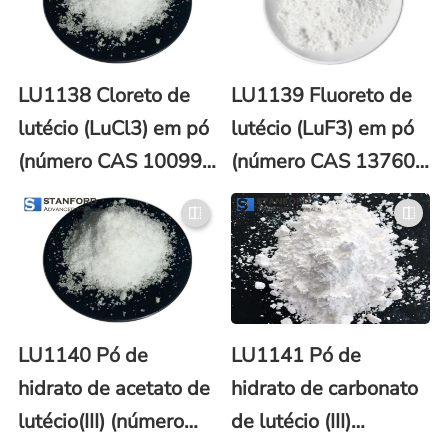
LU1138 Cloreto de
LU1139 Fluoreto de
lutécio (LuCl3) em pó
lutécio (LuF3) em pó
(número CAS 10099-
(número CAS 13760-
66-8)
81-1)
LU1140 Pó de
LU1141 Pó de
hidrato de acetato de
hidrato de carbonato
lutécio(III) (número
de lutécio (III)