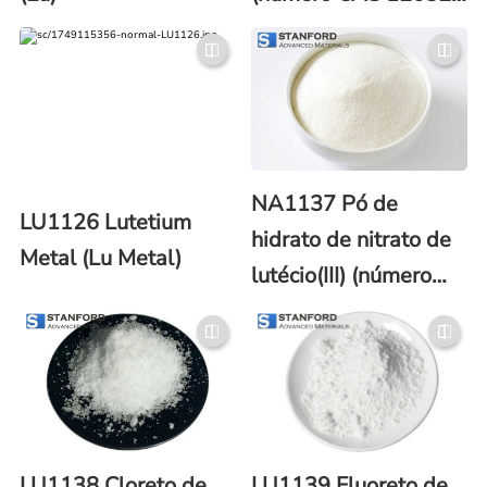
20-1)
NA1137 Pó de
LU1126 Lutetium
hidrato de nitrato de
Metal (Lu Metal)
lutécio(III) (número
CAS 100641-16-5)
LU1138 Cloreto de
LU1139 Fluoreto de