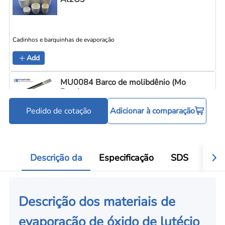
Cadinhos e barquinhas de evaporação
C
Add
MU0084 Barco de molibdênio (Mo
Boat)
Pedido de cotação
Adicionar à comparação
Cadinhos e barquinhas de evaporação
C
Add
Descrição da
Especificação
SDS
Aval
Descrição dos materiais de
evaporação de óxido de lutécio