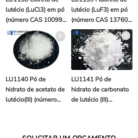
lutécio (LuCl3) em pó
lutécio (LuF3) em pó
(número CAS 10099-
(número CAS 13760-
66-8)
81-1)
LU1140 Pó de
LU1141 Pó de
hidrato de acetato de
hidrato de carbonato
lutécio(III) (número
de lutécio (III)
CAS 207500-05-8)
(número CAS 64360-
99-2)