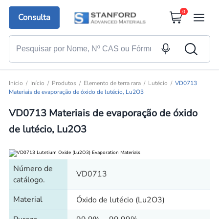
0
Consulta
Início
Início
Produtos
Elemento de terra rara
Lutécio
VD0713
Materiais de evaporação de óxido de lutécio, Lu2O3
VD0713 Materiais de evaporação de óxido
de lutécio, Lu2O3
Número de
VD0713
catálogo.
Material
Óxido de lutécio (Lu2O3)