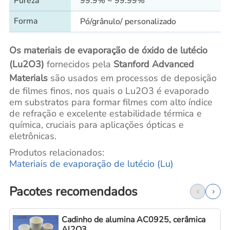
Pureza
99.9% ~ 99.99%
Forma
Pó/grânulo/ personalizado
Os materiais de evaporação de óxido de lutécio
(Lu2O3)
fornecidos pela
Stanford Advanced
Materials
são usados em processos de deposição
de filmes finos, nos quais o Lu2O3 é evaporado
em substratos para formar filmes com alto índice
de refração e excelente estabilidade térmica e
química, cruciais para aplicações ópticas e
eletrônicas.
Produtos relacionados:
Materiais de evaporação de lutécio (Lu)
Pacotes recomendados
Cadinho de alumina AC0925, cerâmica
Al2O3