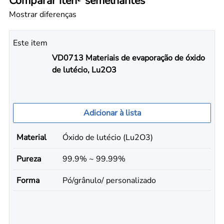
Comparar itens semelhantes
Mostrar diferenças
Este item
VD0713 Materiais de evaporação de óxido
de lutécio, Lu2O3
Adicionar à lista
Material
Óxido de lutécio (Lu2O3)
Pureza
99.9% ~ 99.99%
Forma
Pó/grânulo/ personalizado